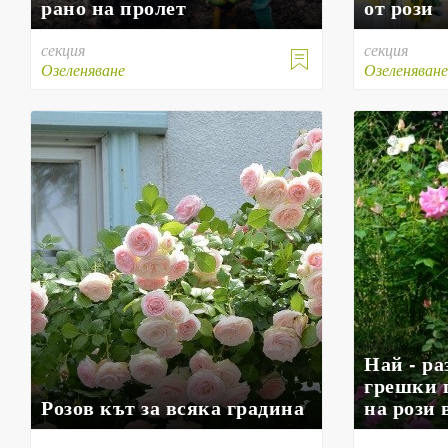
рано на пролет
от рози
секция
секция

Озеленяване
Озеленяван
Най - р
грешки 
Розов кът за всяка градина
на рози 