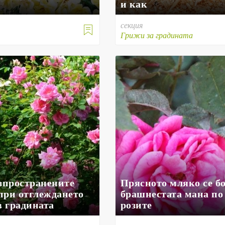
и как
секция

е
Грижи за градината
азпространените
Прясното мляко се бо
при отглеждането
брашнестата мана по
в градината
розите