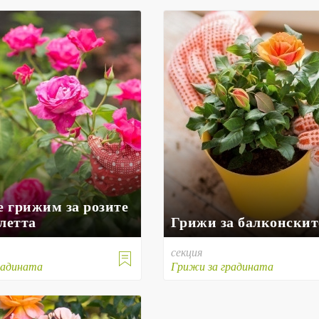
е грижим за розите
летта
Грижи за балконскит
секция

радината
Грижи за градината