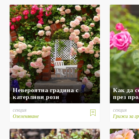
Невероятна градина с
Как да с
катерливи рози
през про
секция
секция

Озеленяване
Грижи за г