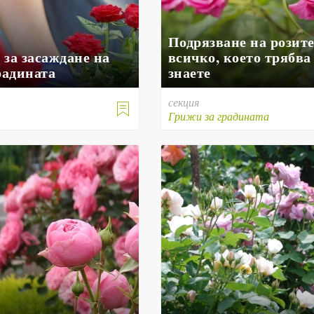
Подрязване на розите
 за засаждане на
всичко, което трябва
радината
знаете
секция

е
Грижи за градината