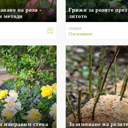
ване на рози -
Грижи за розите през
и методи
лятото
секция

е
Озеленяване
си направим стена
Зазимяване на розите