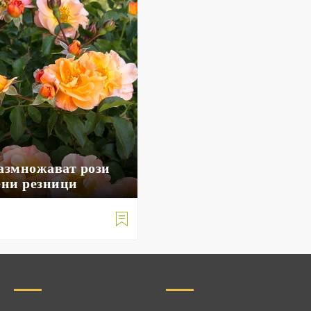
размножават рози
ени резници

е