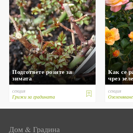
Подгответе розите за
Как се 
зимата
чрез зел
секция
секция

Грижи за градината
Озеленяван
Дом & Градина