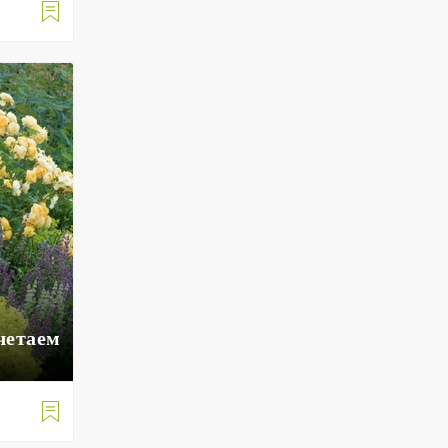

четаем
