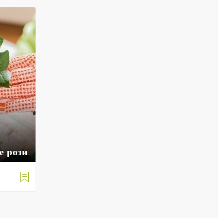
е рози
