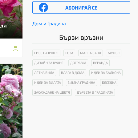
АБОНИРАЙ СЕ
 -
Дом и Градина
 да
Бързи връзки

ГРЪБ НА КУХНЯ
РОЗА
МАЛКА БАНЯ
МУХЪЛ
ДИЗАЙН ЗА КУХНЯ
ДОГРАМИ
ВЕРАНДА
ЛЯТНА ВИЛА
ВЛАГА В ДОМА
ИДЕИ ЗА БАЛКОНА
ИДЕИ ЗА ВИЛАТА
ЗИМНА ГРАДИНА
БЕСЕДКА
ЗАСАЖДАНЕ НА ЦВЕТЯ
ДЪРВЕТА В ГРАДИНАТА