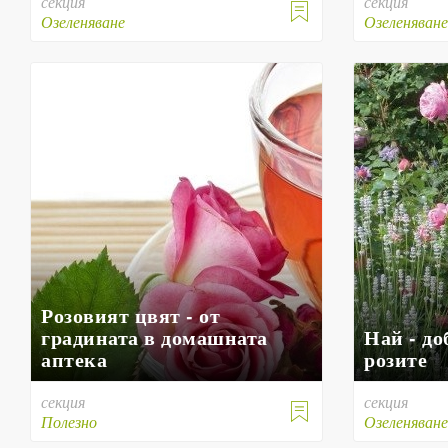
секция
секция

Озеленяване
Озеленяван
Розовият цвят - от
градината в домашната
Най - до
аптека
розите
секция
секция

Полезно
Озеленяван