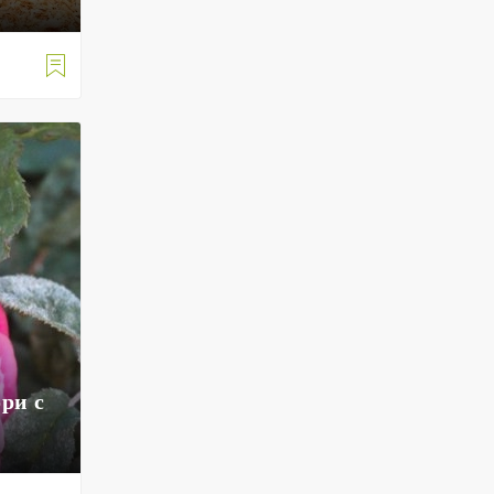

ри с