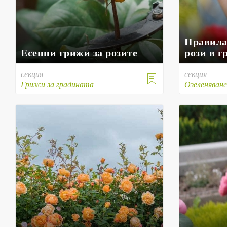
Правила
Есенни грижи за розите
рози в г
секция
секция

Грижи за градината
Озеленяван