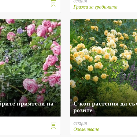
секция

е
Грижи за градината
брите приятели на
С кои растения да съ
розите
секция

е
Озеленяване