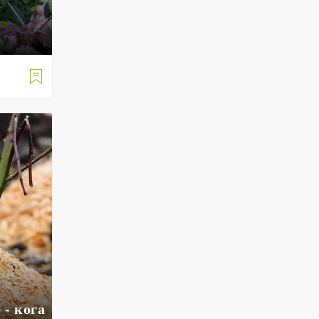

 - кога