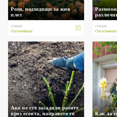
Рози, подходящи за жив
Размножа
плет
различн
секция
секция

Озеленяване
Озеленяван
Ако не сте засадили розите
през есента, направете го
Как да 