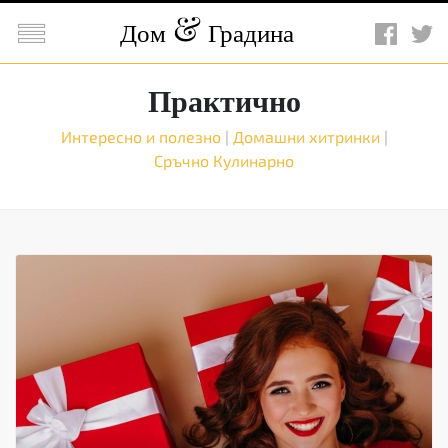

Дом
Градина
Практично
Интересно и полезно
|
Домашни хитринки
|
Сръчно
Кулинарно