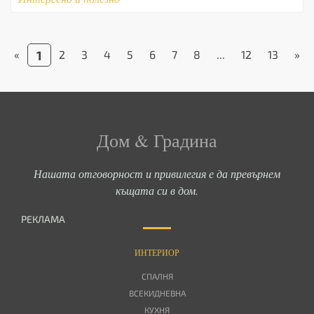
«
1
2
3
4
5
6
7
8
...
12
13
»
Дом & Градина
Нашата отговорност и привилегия е да превърнем
къщата си в дом.
РЕКЛАМА
ИНТЕРИОР
СПАЛНЯ
ВСЕКИДНЕВНА
КУХНЯ