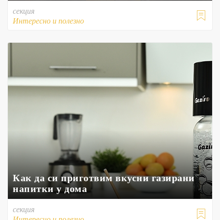
секция

Интересно и полезно
Как да си приготвим вкусни газирани
напитки у дома
секция

Интересно и полезно