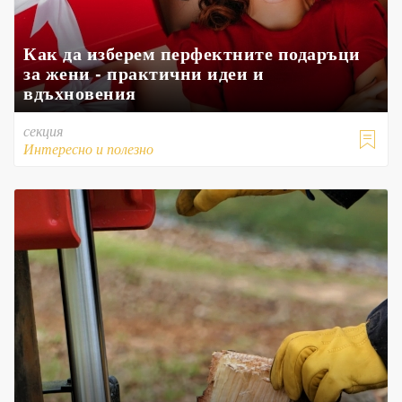
Как да изберем перфектните подаръци
за жени - практични идеи и
вдъхновения
секция

Интересно и полезно