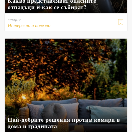
Какво представляват опасните
отпадъци и как се събират?
секция

Интересно и полезно
Най-добрите решения против комари в
дома и градината