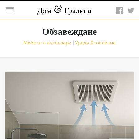

Дом
Градина
Обзавеждане
Мебели и аксесоари
|
Уреди
Отопление