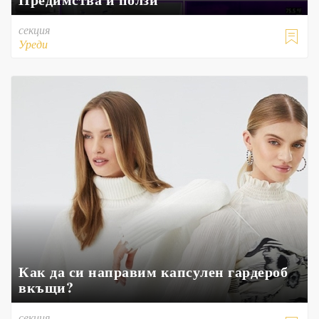
секция

Уреди
Как да си направим капсулен гардероб
вкъщи?
секция