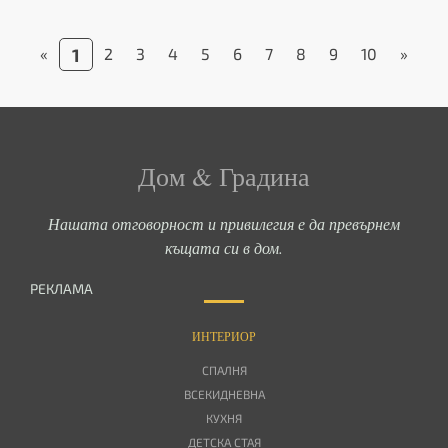
«
1
2
3
4
5
6
7
8
9
10
»
Дом & Градина
Нашата отговорност и привилегия е да превърнем
къщата си в дом.
РЕКЛАМА
ИНТЕРИОР
СПАЛНЯ
ВСЕКИДНЕВНА
КУХНЯ
ДЕТСКА СТАЯ