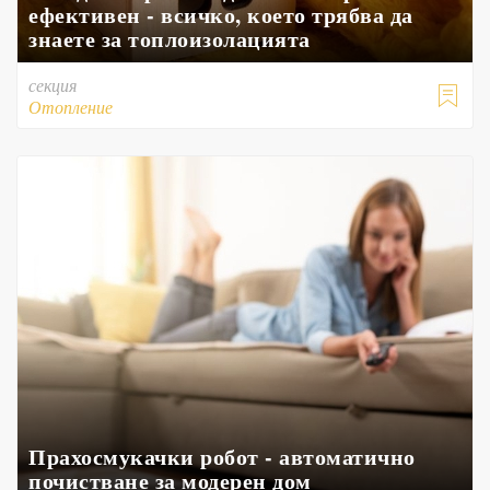
ефективен - всичко, което трябва да
знаете за топлоизолацията
секция

Отопление
Прахосмукачки робот - автоматично
почистване за модерен дом