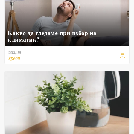
Какво да гледаме при избор на
климатик?
секция

Уреди