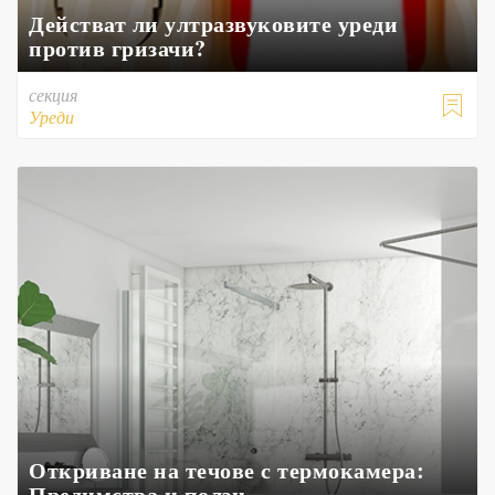
Действат ли ултразвуковите уреди
против гризачи?
секция

Уреди
Откриване на течове с термокамера:
Предимства и ползи