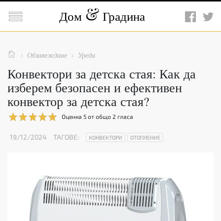

Дом
Градина

Обзавеждане
Уреди


Конвектори за детска стая: Как да
изберем безопасен и ефективен
конвектор за детска стая?
Оценка
5
от общо
2
гласа
19/12/2024
ТАГОВЕ:
КОНВЕКТОРИ
ОТОПЛЕНИЕ