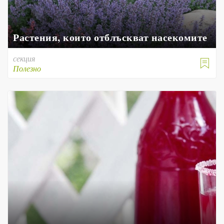
Растения, които отблъскват насекомите
секция

Полезно