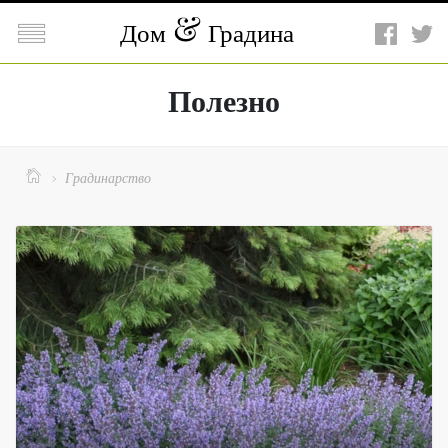

Дом
Градина
Полезно

Градинарство
