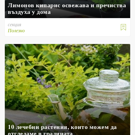
Лимонов кипарис освежава и пречиства
въздуха у дома
секция

Полезно
10 лечебни растения, които можем да
отгледаме в градината