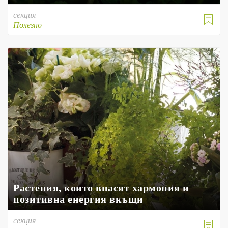
секция

Полезно
Растения, които внасят хармония и
позитивна енергия вкъщи
секция
