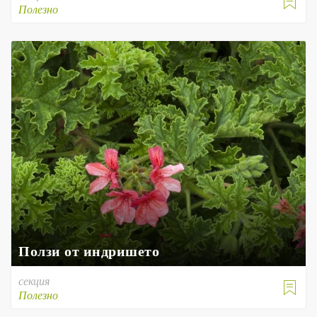

Полезно
Ползи от индришето
секция

Полезно