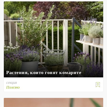
Растения, които гонят комарите
секция

Полезно