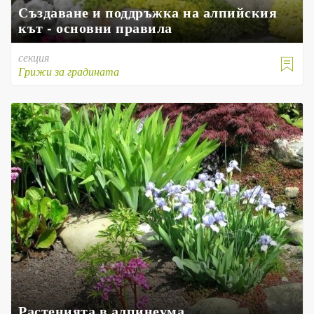
Създаване и поддръжка на алпийския
кът - основни правила
секция

Грижи за градината
Растенията в алпинеума