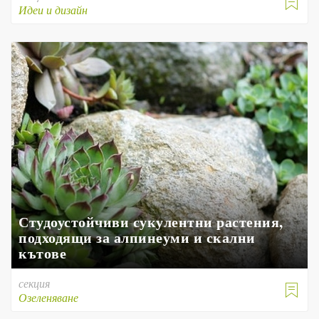

Идеи и дизайн
Студоустойчиви сукулентни растения,
подходящи за алпинеуми и скални
кътове
секция

Озеленяване