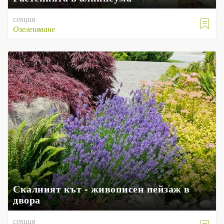
секция

Озеленяване
Скалният кът - живописен пейзаж в
двора
секция