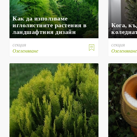
Как да използваме
иглолистните растения в
Кога, къ
ландшафтния дизайн
коледнат
секция
секция

Озеленяване
Озеленяван