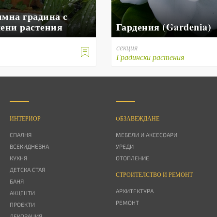
имна градина с
лени растения
Гардения (Gardenia)
секция

е
Градински растения
ИНТЕРИОР
OБЗАВЕЖДАНЕ
СПАЛНЯ
МЕБЕЛИ И АКСЕСОАРИ
ВСЕКИДНЕВНА
УРЕДИ
КУХНЯ
ОТОПЛЕНИЕ
ДЕТСКА СТАЯ
СТРОИТЕЛСТВО И РЕМОНТ
БАНЯ
АРХИТЕКТУРА
АКЦЕНТИ
РЕМОНТ
ПРОЕКТИ
ДЕКОРАЦИЯ