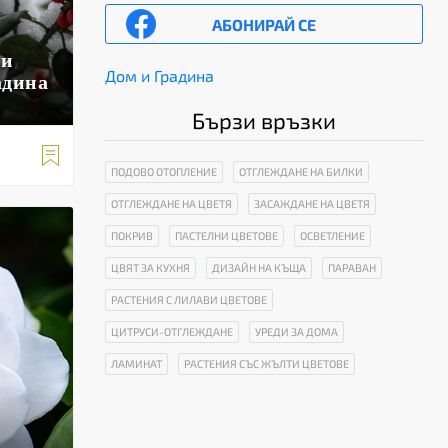
АБОНИРАЙ СЕ
 и
Дом и Градина
адина
Бързи връзки

ПОДОВО ОТОПЛЕНИЕ
ОТГЛЕЖДАНЕ НА БИЛКИ
ОТГЛЕЖДАНЕ НА ЦВЕТЯ
ЗАСАЖДАНЕ НА ЦВЕТЯ
ПОКРИВ
ПАСТЕЛНИ ЦВЕТОВЕ
ОСВЕТЛЕНИЕ
ЦВЯТ ЗА КУХНЯ
ДИЗАЙН НА КЪЩА
ПАРАВАН
РАСТЕНИЯ С ЛИЛАВИ ЦВЕТОВЕ
ЦИТРУСИ-ОТГЛЕЖДАНЕ
УРЕДИ ЗА ДОМА
ЛАМИНАТ
РАСТЕНИЯ СЪС ЖЪЛТИ ЦВЕТОВЕ