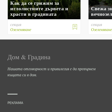
Как да се грижим за
иглолистните дървета и
Свежа з
храсти в градината
вечнозе
секция
секция

Озеленяване
Озеленяван
Дом & Градина
Нашата отговорност и привилегия е да превърнем
къщата си в дом.
РЕКЛАМА