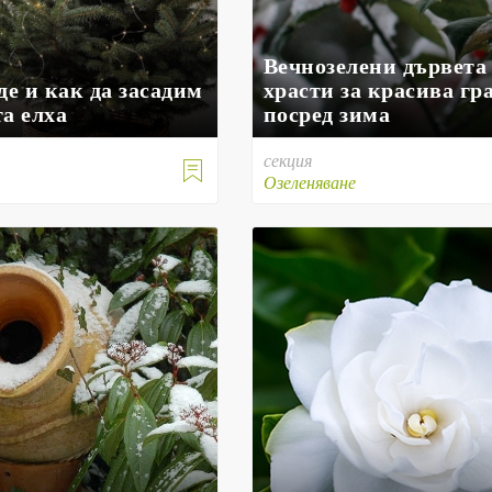
Вечнозелени дървета
де и как да засадим
храсти за красива гр
а елха
посред зима
секция

е
Озеленяване