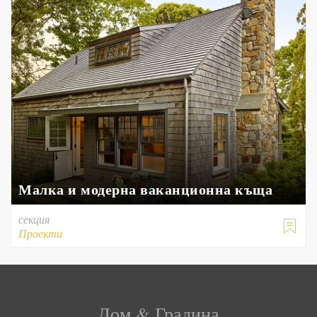
Малка и модерна ваканционна къща
секция

Проекти
Дом & Градина