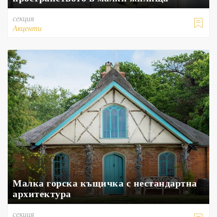
секция

Акценти
Малка горска къщичка с нестандартна
архитектура
секция