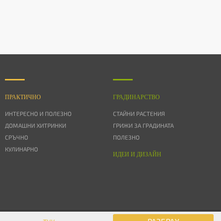
ПРАКТИЧНО
ГРАДИНАРСТВО
ИНТЕРЕСНО И ПОЛЕЗНО
СТАЙНИ РАСТЕНИЯ
ДОМАШНИ ХИТРИНКИ
ГРИЖИ ЗА ГРАДИНАТА
СРЪЧНО
ПОЛЕЗНО
КУЛИНАРНО
ИДЕИ И ДИЗАЙН
© 2026 Дом & Градина. Всички права запазени.