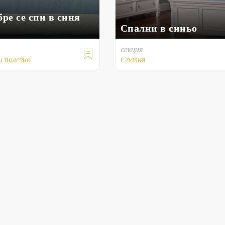
бре се спи в синя
Спални в синьо
секция

и полезно
Спалня