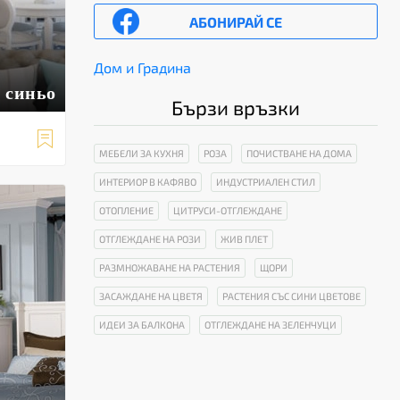
АБОНИРАЙ СЕ
Дом и Градина
в синьо
Бързи връзки

МЕБЕЛИ ЗА КУХНЯ
РОЗА
ПОЧИСТВАНЕ НА ДОМА
ИНТЕРИОР В КАФЯВО
ИНДУСТРИАЛЕН СТИЛ
ОТОПЛЕНИЕ
ЦИТРУСИ-ОТГЛЕЖДАНЕ
ОТГЛЕЖДАНЕ НА РОЗИ
ЖИВ ПЛЕТ
РАЗМНОЖАВАНЕ НА РАСТЕНИЯ
ЩОРИ
ЗАСАЖДАНЕ НА ЦВЕТЯ
РАСТЕНИЯ СЪС СИНИ ЦВЕТОВЕ
ИДЕИ ЗА БАЛКОНА
ОТГЛЕЖДАНЕ НА ЗЕЛЕНЧУЦИ