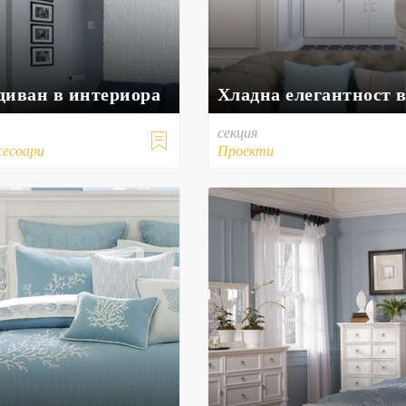
диван в интериора
Хладна елегантност 
секция

сесоари
Проекти