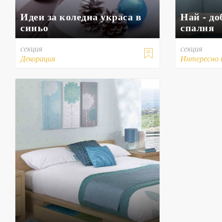
Идеи за коледна украса в
Най - до
синьо
спалня
секция
секция

Декорация
Интересно 