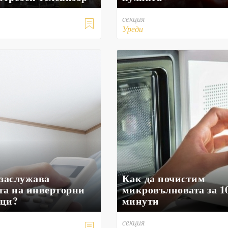
секция

Уреди
 заслужава
Как да почистим
та на инверторни
микровълновата за 1
ци?
минути
секция
