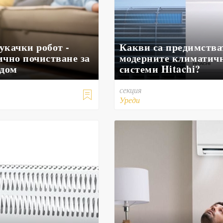
укачки робот -
Какви са предимства
ично почистване за
модерните климатич
 дом
системи Hitachi?
секция

Уреди