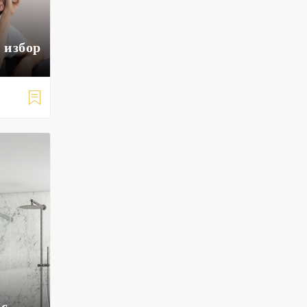
 избор

 с