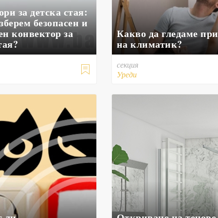
ри за детска стая:
зберем безопасен и
ен конвектор за
Какво да гледаме при
тая?
на климатик?
секция

Уреди
т ли
Откриване на течове