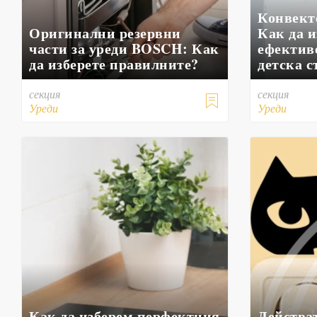
Конвекто
Оригинални резервни
Как да и
части за уреди BOSCH: Как
ефектив
да изберете правилните?
детска с
секция
секция

Уреди
Уреди
Как да изберем перфектния
Действа