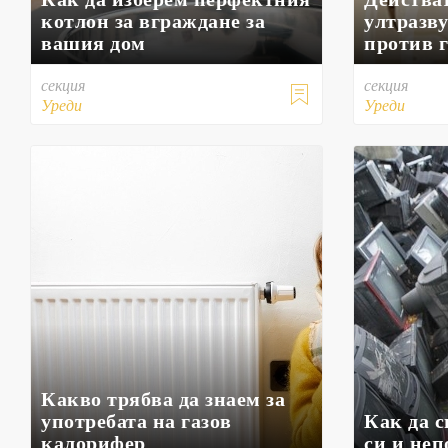
котлон за вграждане за
ултразв
вашия дом
против 
секция
секция

Уреди
Уреди
Какво трябва да знаем за
употребата на газов
Как да с
калорифер
си и неп