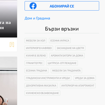
АБОНИРАЙ СЕ
Дом и Градина
та на
ни
Бързи връзки
МЕБЕЛИ ЗА ХОЛ
ЕСЕННА УКРАСА

ИНТЕРИОР В КАФЯВО
ЗАСАЖДАНЕ НА ЦВЕТЯ
КУХНЯ В ЗЕЛЕНО
АРОМАТИЗАТОРИ ЗА ДОМА
ГРАНИТОГРЕС
ЦИТРУСИ-ОТГЛЕЖДАНЕ
ЕСЕННА ГРАДИНА
МЕБЕЛИ ЗА ГРАДИНАТА
ГРАДИНСКИ ИНСТРУМЕНТИ И УРЕДИ
УРЕДИ ЗА ДОМА
ДЕКОРАТИВНА МАЗИЛКА
ИНТЕРИОР НА АПАРТАМЕНТ
КУХНЕНСКО ОБЗАВЕЖДАНЕ