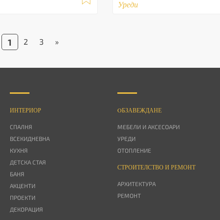
Уреди
1
2
3
»
ИНТЕРИОР
OБЗАВЕЖДАНЕ
СПАЛНЯ
МЕБЕЛИ И АКСЕСОАРИ
ВСЕКИДНЕВНА
УРЕДИ
КУХНЯ
ОТОПЛЕНИЕ
ДЕТСКА СТАЯ
СТРОИТЕЛСТВО И РЕМОНТ
БАНЯ
АРХИТЕКТУРА
АКЦЕНТИ
РЕМОНТ
ПРОЕКТИ
ДЕКОРАЦИЯ