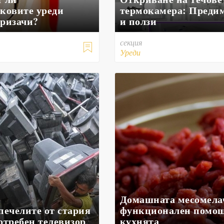
уковите уреди
термокамера: Преди
гризачи?
и ползи
секция

Уреди
Домашната месомела
печелите от стария
функционален помо
отребен телевизор
кухнята