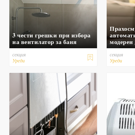
Прахосм
3 чести грешки при избора
автомат
на вентилатор за баня
модерен
секция
секция

Уреди
Уреди