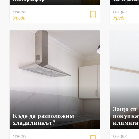
секция
секция

Уреди
Уреди
Защо си
Къде да разположим
покупка
хладилникът?
климати
секция
секция
