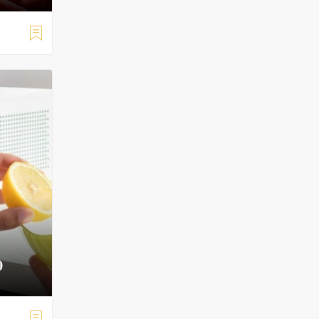

0
