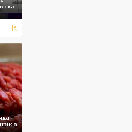
мства

чка -
щник в