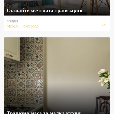
Създайте мечтната трапезария
секция

Мебели и аксесоари
Трапезна маса за малка кухня