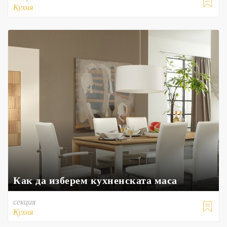

Кухня
Как да изберем кухненската маса
секция

Кухня