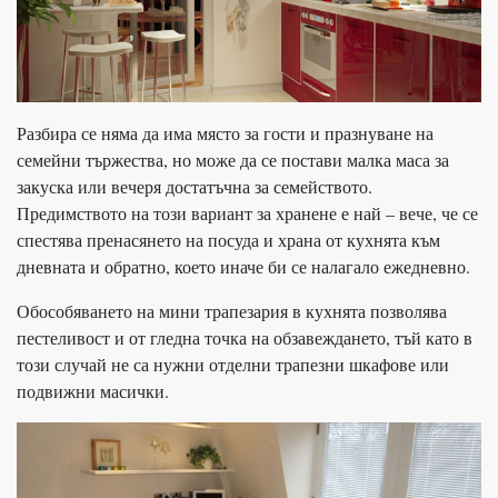
Разбира се няма да има място за гости и празнуване на
семейни тържества, но може да се постави малка маса за
закуска или вечеря достатъчна за семейството.
Предимството на този вариант за хранене е най – вече, че се
спестява пренасянето на посуда и храна от кухнята към
дневната и обратно, което иначе би се налагало ежедневно.
Обособяването на мини трапезария в кухнята позволява
пестеливост и от гледна точка на обзавеждането, тъй като в
този случай не са нужни отделни трапезни шкафове или
подвижни масички.