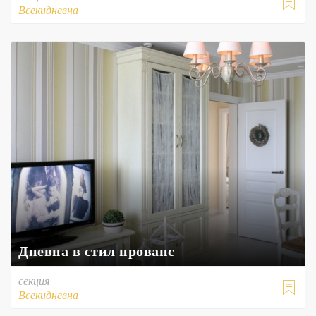

Всекидневна
Дневна в стил прованс
секция

Всекидневна