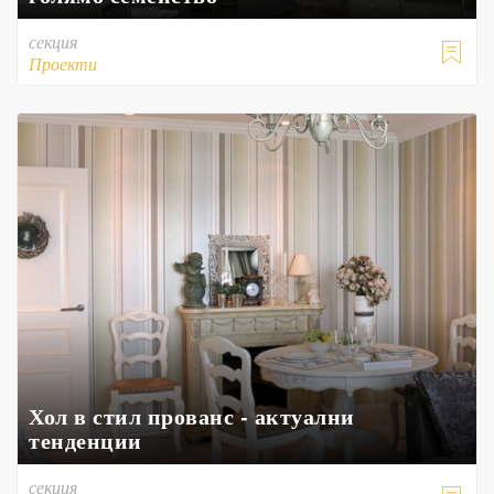
секция

Проекти
Хол в стил прованс - актуални
тенденции
секция