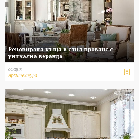
Реновирана къща в стил прованс с
уникална веранда
секция

Архитектура