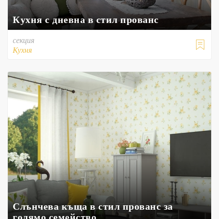
Кухня с дневна в стил прованс
секция

Кухня
Слънчева къща в стил прованс за
голямо семейство