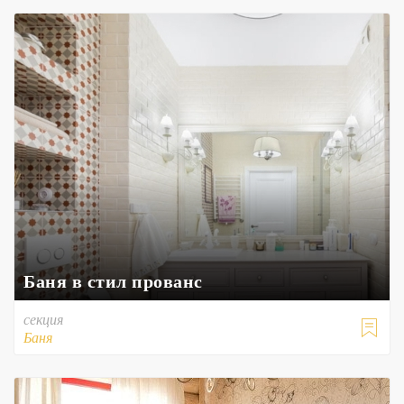
Баня в стил прованс
секция

Баня