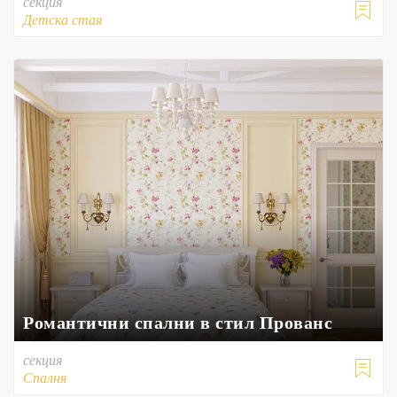
секция

Детска стая
Романтични спални в стил Прованс
секция

Спалня