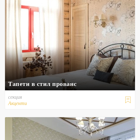
Тапети в стил прованс
секция

Акценти