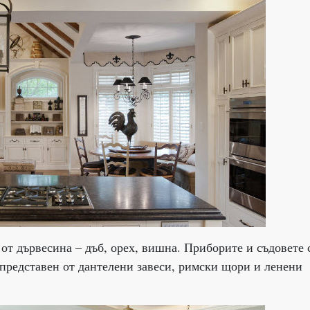
от дървесина – дъб, орех, вишна. Приборите и съдовете 
е представен от дантелени завеси, римски щори и ленени