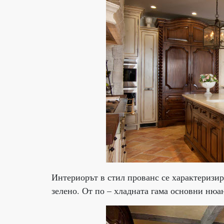
Интериорът в стил прованс се характеризира
зелено. От по – хладната гама основни нюан