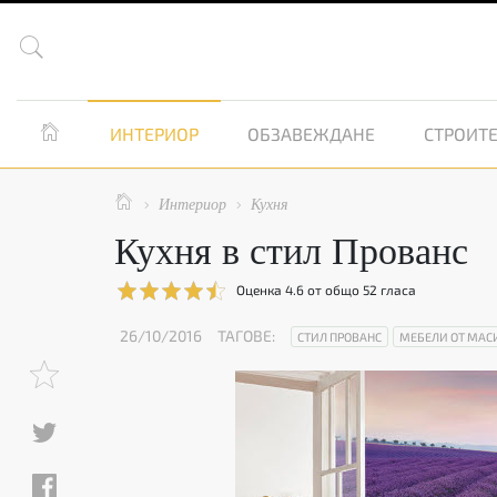


ИНТЕРИОР
ОБЗАВЕЖДАНЕ
СТРОИТЕ

Интериор
Кухня


Кухня в стил Прованс
Оценка
4.6
от общо
52
гласа
26/10/2016
ТАГОВЕ:
СТИЛ ПРОВАНС
МЕБЕЛИ ОТ МАС