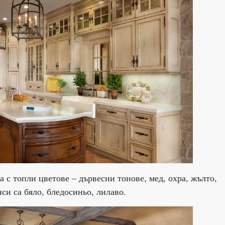
 с топли цветове – дървесни тонове, мед, охра, жълто,
си са бяло, бледосиньо, лилаво.