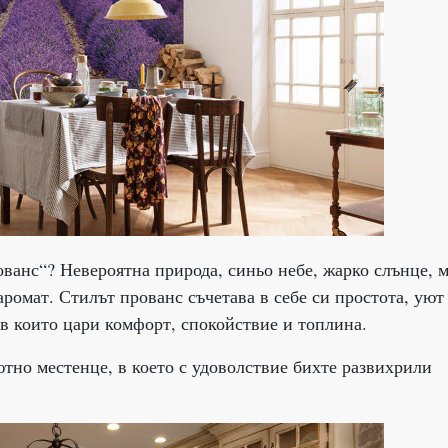
ованс“? Невероятна природа, синьо небе, жарко слънце, м
ромат. Стилът прованс съчетава в себе си простота, уют
 в които цари комфорт, спокойствие и топлина.
ютно местенце, в което с удоволствие бихте развихрили