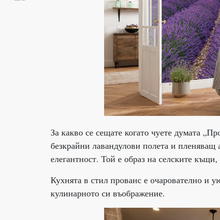
За какво се сещате когато чуете думата „Пр
безкрайни лавандулови полета и пленяващ а
елегантност. Той е образ на селските къщи,
Кухнята в стил прованс е очарователно и у
кулинарното си въображение.