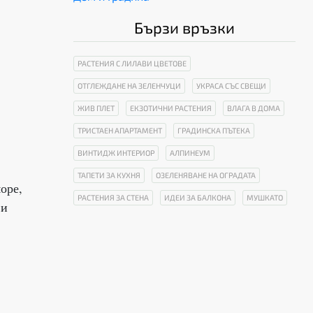
Бързи връзки
РАСТЕНИЯ С ЛИЛАВИ ЦВЕТОВЕ
ОТГЛЕЖДАНЕ НА ЗЕЛЕНЧУЦИ
УКРАСА СЪС СВЕЩИ
ЖИВ ПЛЕТ
ЕКЗОТИЧНИ РАСТЕНИЯ
ВЛАГА В ДОМА
ТРИСТАЕН АПАРТАМЕНТ
ГРАДИНСКА ПЪТЕКА
ВИНТИДЖ ИНТЕРИОР
АЛПИНЕУМ
ТАПЕТИ ЗА КУХНЯ
ОЗЕЛЕНЯВАНЕ НА ОГРАДАТА
оре,
РАСТЕНИЯ ЗА СТЕНА
ИДЕИ ЗА БАЛКОНА
МУШКАТО
 и