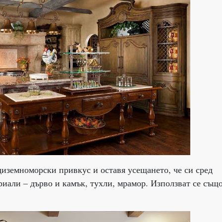
диземноморски привкус и оставя усещането, че си сред
риали – дърво и камък, тухли, мрамор. Използват се също