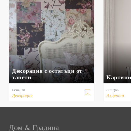
Декорация с остатъци от
тапети
Картини
секция
секция

Декорация
Акценти
Дом & Градина