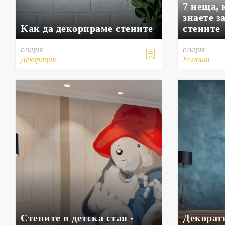
7 неща, 
знаете з
Как да декорираме стените
стените
секция
секция

Декорация
Ремонт
Стените в детска стая -
Декорат