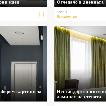
рни идеи
Огледало в дневната
секция

Всекидневна
зберем картини за
Нестандартен интери
ламинат на стената