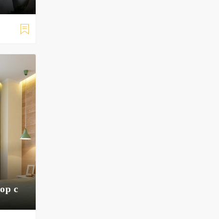

ор с