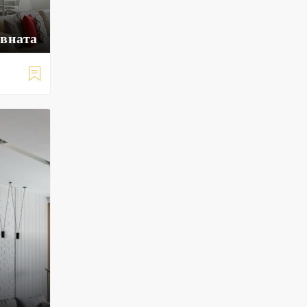
евната
