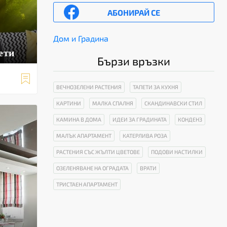
АБОНИРАЙ СЕ
Дом и Градина
ети
Бързи връзки

ВЕЧНОЗЕЛЕНИ РАСТЕНИЯ
ТАПЕТИ ЗА КУХНЯ
КАРТИНИ
МАЛКА СПАЛНЯ
СКАНДИНАВСКИ СТИЛ
КАМИНА В ДОМА
ИДЕИ ЗА ГРАДИНАТА
КОНДЕНЗ
МАЛЪК АПАРТАМЕНТ
КАТЕРЛИВА РОЗА
РАСТЕНИЯ СЪС ЖЪЛТИ ЦВЕТОВЕ
ПОДОВИ НАСТИЛКИ
ОЗЕЛЕНЯВАНЕ НА ОГРАДАТА
ВРАТИ
ТРИСТАЕН АПАРТАМЕНТ