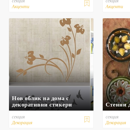
секция
секция

Акценти
Акценти
Нов облик на дома с
декоративни стикери
Стенни 
секция
секция

Декорация
Декорация