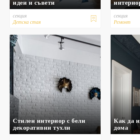
идеи и съвети
интерио
секция
секция

Детска стая
Ремонт
Стилен интериор с бели
Как да и
декоративни тухли
дома