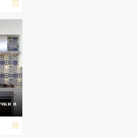

очки в
