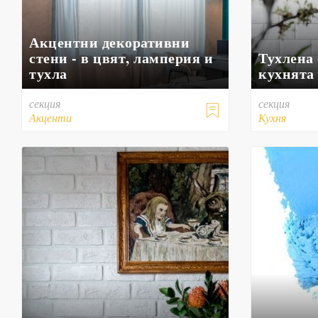
Акцентни декоративни
стени - в цвят, ламперия и
Тухлена
тухла
кухнята
секция
секция

Акценти
Кухня