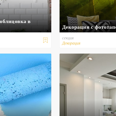
 облицовка в
Декорация с фототап
секция

Декорация