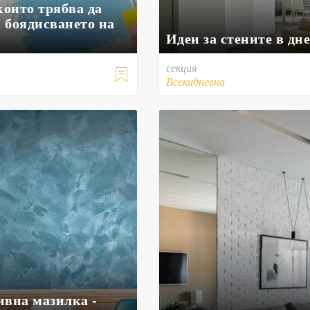
които трябва да
а боядисването на
Идеи за стените в дн
секция

Всекидневна
ивна мазилка -