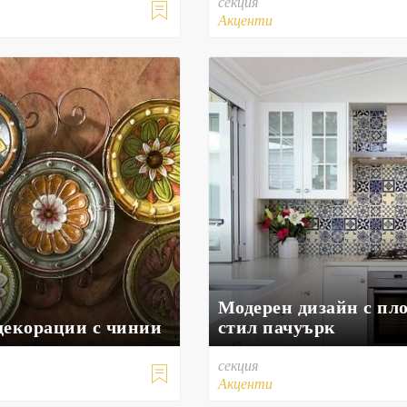
секция

Акценти
Модерен дизайн с пл
декорации с чинии
стил пачуърк
секция

Акценти