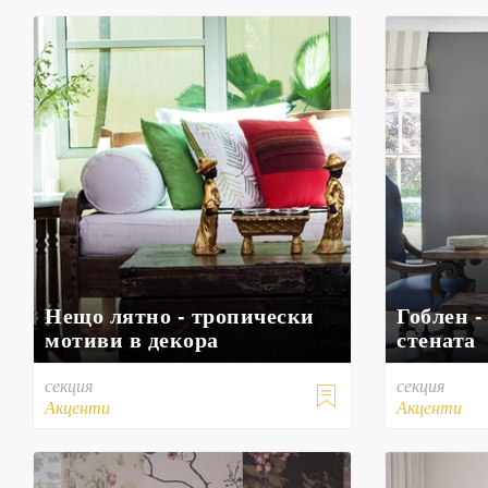
Нещо лятно - тропически
Гоблен -
мотиви в декора
стената
секция
секция

Акценти
Акценти