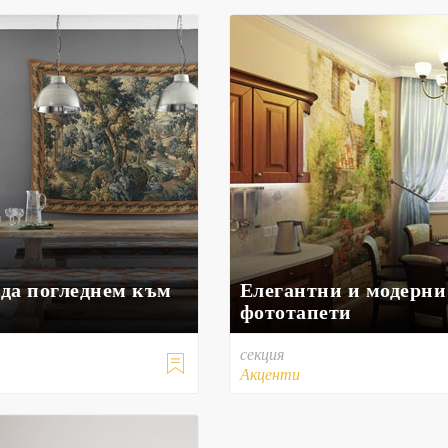
 да погледнем към
Елегантни и модерни
фототапети
секция

Акценти