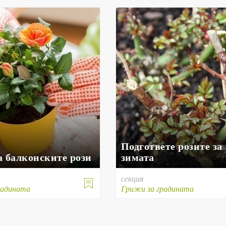
Подгответе розите за
а балконските рози
зимата
секция

радината
Грижи за градината