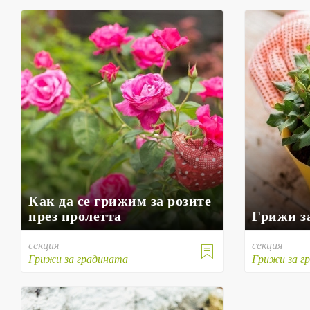
Как да се грижим за розите
през пролетта
Грижи з
секция
секция

Грижи за градината
Грижи за г