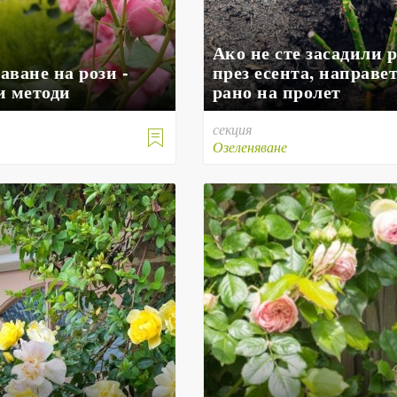
Ако не сте засадили 
ване на рози -
през есента, направет
и методи
рано на пролет
секция

е
Озеленяване