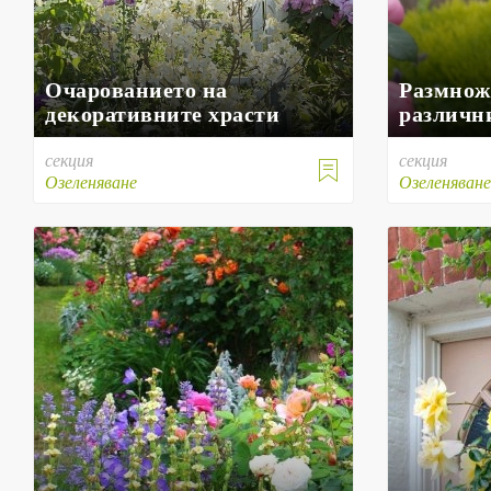
Очарованието на
Размножа
декоративните храсти
различн
секция
секция

Озеленяване
Озеленяван