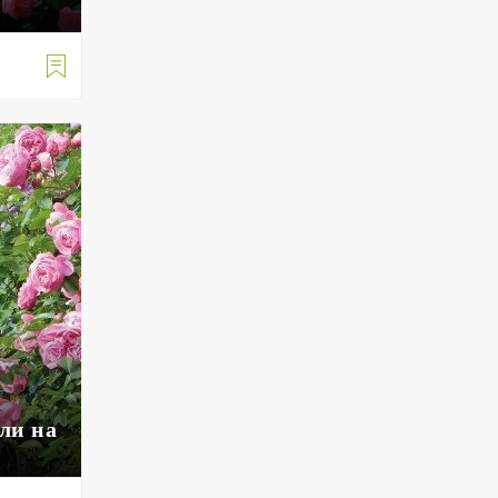

ли на