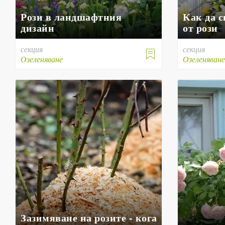
Рози в ландшафтния
Как да 
дизайн
от рози
секция
секция

Озеленяване
Озеленяван
Зазимяване на розите - кога