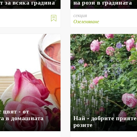
т за всяка градина
на рози в градината
секция

е
Озеленяване
 цвят - от
та в домашната
Най - добрите прияте
розите