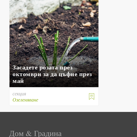
Засадете розата през
октомври за да цъфне през
май
секция

Озеленяване
Дом & Градина