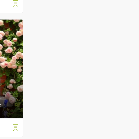

с
