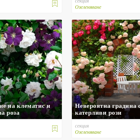
секция

Озеленяване
ие на клематис и
Невероятна градина 
а роза
катерливи рози
секция

е
Озеленяване