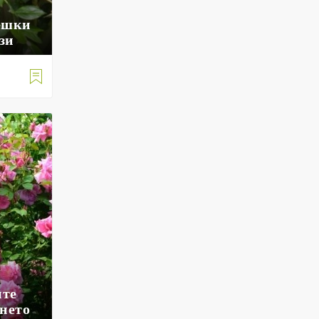
решки
зи

ите
нето