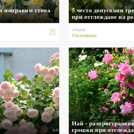
си направим стена
5 често допускани г
при отглеждане на ро
секция

е
Озеленяване
Най - разпространен
грешки при отглежда