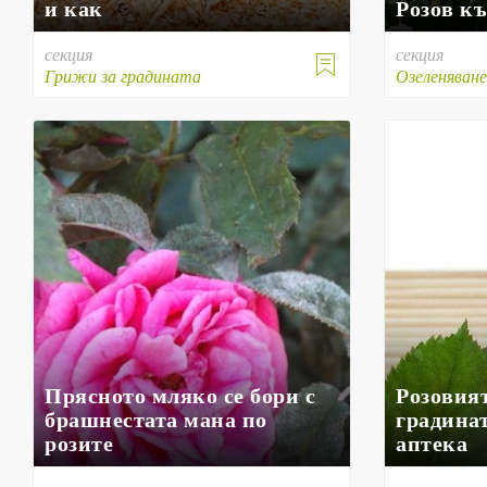
и как
Розов къ
секция
секция

Грижи за градината
Озеленяван
Прясното мляко се бори с
Розовият
брашнестата мана по
градина
розите
аптека