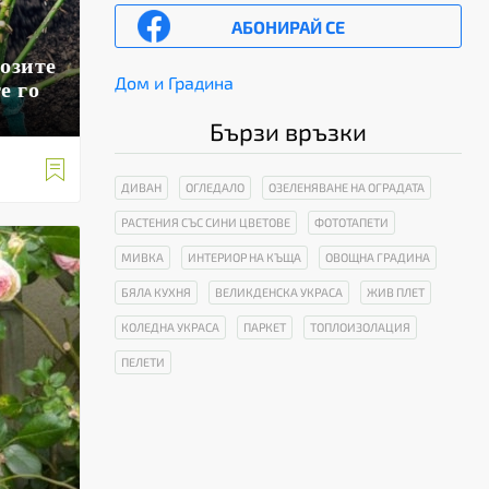
АБОНИРАЙ СЕ
розите
Дом и Градина
е го
Бързи връзки

ДИВАН
ОГЛЕДАЛО
ОЗЕЛЕНЯВАНЕ НА ОГРАДАТА
РАСТЕНИЯ СЪС СИНИ ЦВЕТОВЕ
ФОТОТАПЕТИ
МИВКА
ИНТЕРИОР НА КЪЩА
ОВОЩНА ГРАДИНА
БЯЛА КУХНЯ
ВЕЛИКДЕНСКА УКРАСА
ЖИВ ПЛЕТ
КОЛЕДНА УКРАСА
ПАРКЕТ
ТОПЛОИЗОЛАЦИЯ
ПЕЛЕТИ