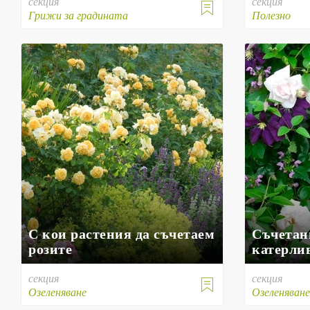
секция
секция

Грижи за градината
Полезно
С кои растения да съчетаем
Съчетан
розите
катерлив
секция
секция

Озеленяване
Озеленяван