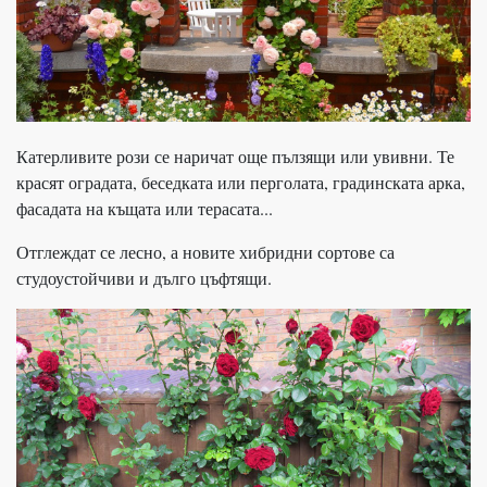
Катерливите рози се наричат още пълзящи или увивни. Те
красят оградата, беседката или перголата, градинската арка,
фасадата на къщата или терасата...
Отглеждат се лесно, а новите хибридни сортове са
студоустойчиви и дълго цъфтящи.