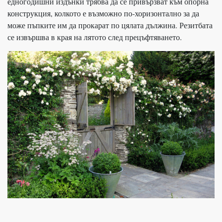
едногодишни издънки трябва да се привързват към опорна
конструкция, колкото е възможно по-хоризонтално за да
може пъпките им да прокарат по цялата дължина. Резитбата
се извършва в края на лятото след прецъфтяването.