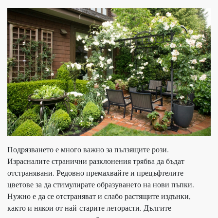
Подрязването е много важно за пълзящите рози.
Израсналите странични разклонения трябва да бъдат
отстранявани. Редовно премахвайте и прецъфтелите
цветове за да стимулирате образуването на нови пъпки.
Нужно е да се отстраняват и слабо растящите издънки,
както и някои от най-старите леторасти. Дългите