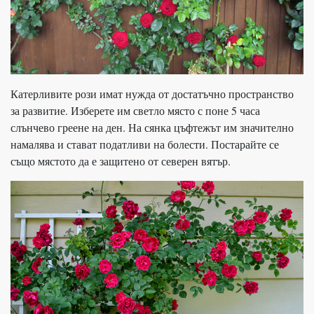
Катерливите рози имат нужда от достатъчно пространство
за развитие. Изберете им светло място с поне 5 часа
слънчево греене на ден. На сянка цъфтежът им значително
намалява и стават податливи на болести. Постарайте се
също мястото да е защитено от северен вятър.