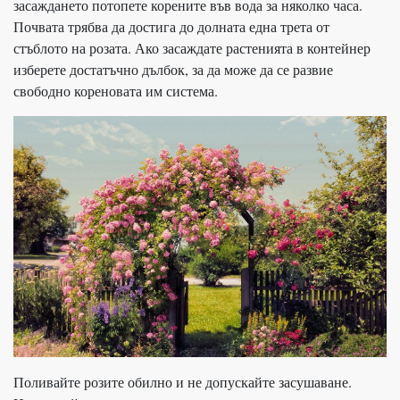
засаждането потопете корените във вода за няколко часа.
Почвата трябва да достига до долната една трета от
стъблото на розата. Ако засаждате растенията в контейнер
изберете достатъчно дълбок, за да може да се развие
свободно кореновата им система.
Поливайте розите обилно и не допускайте засушаване.