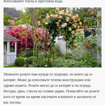
Използвайте топла и престояла вода.
Увивните розите има нужда от подпори, по които да се
катерят. Може да използвате телени конструкции или
здрави въжета. Розите могат да се катерят и по ограда,
беседка, арка, ствола на голямо дърво. Помагайте на розите
като от време на време насочвате клонките в желаната от
вас посока.