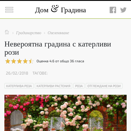

Дом
Градина

Градинарство
Озеленяване


Невероятна градина с катерливи
рози
Оценка
4.6
от общо
36
гласа
26/02/2018
ТАГОВЕ:
КАТЕРЛИВА РОЗА
КАТЕРЛИВИ РАСТЕНИЯ
РОЗА
ОТГЛЕЖДАНЕ НА РОЗИ