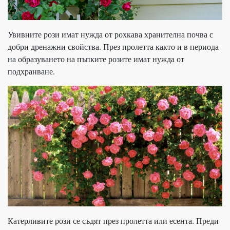
Увивните рози имат нужда от рохкава хранителна почва с
добри дренажни свойства. През пролетта както и в периода
на образуването на пъпките розите имат нужда от
подхранване.
Катерливите рози се съдят през пролетта или есента. Преди