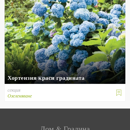
Хортензия краси градината
секция

Озеленяване
Дом & Градина