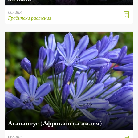
секция

Градински растения
Агапантус (Африканска лилия)
секция