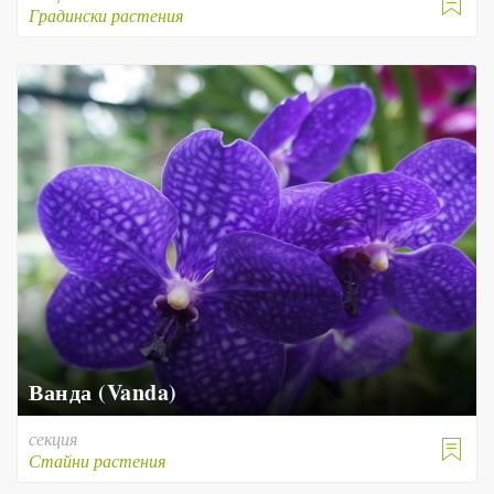

Градински растения
Ванда (Vanda)
секция

Стайни растения