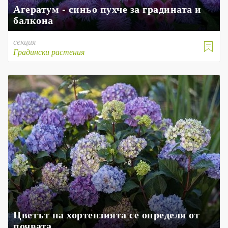
Агератум - синьо пухче за градината и
балкона
секция

Градински растения
Цветът на хортензията се определя от
почвата