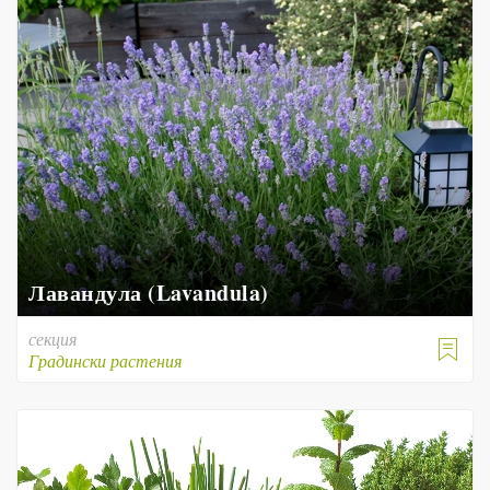
Лавандула (Lavandula)
секция

Градински растения