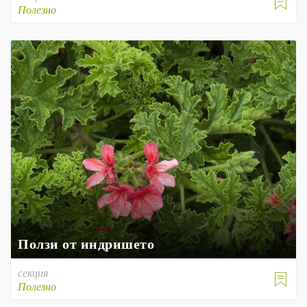

Полезно
Ползи от индришето
секция

Полезно