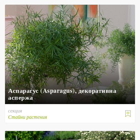
Аспарагус (Asparagus), декоративна
аспержа
секция

Стайни растения