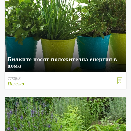
Билките носят положителна енергия в
дома
секция

Полезно