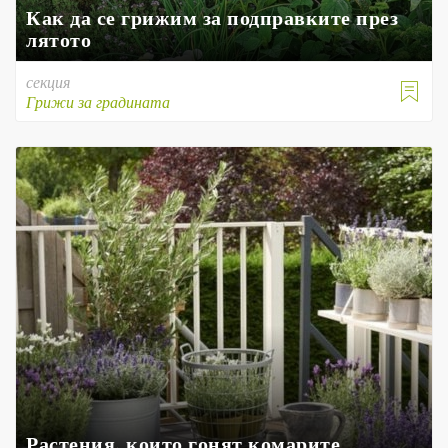
Как да се грижим за подправките през
лятото
секция

Грижи за градината
Растения, които гонят комарите