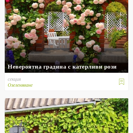
Невероятна градина с катерливи рози
секция

Озеленяване