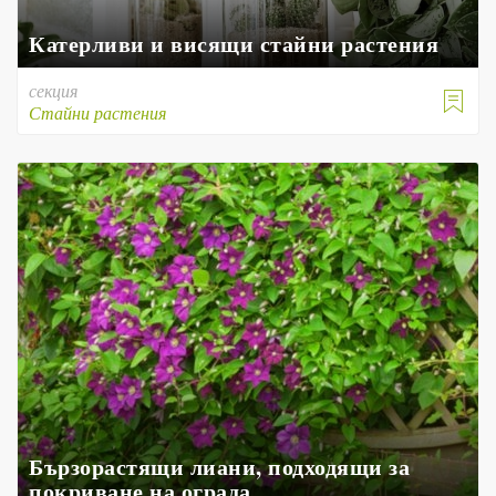
Катерливи и висящи стайни растения
секция

Стайни растения
Бързорастящи лиани, подходящи за
покриване на ограда