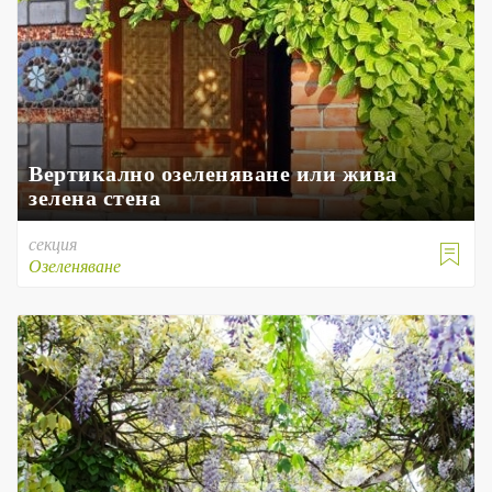
Вертикално озеленяване или жива
зелена стена
секция

Озеленяване