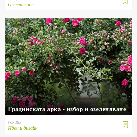

Озеленяване
Градинската арка - избор и озеленяване
секция

Идеи и дизайн