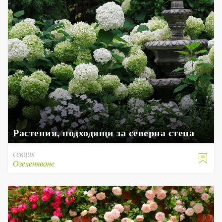
Растения, подходящи за северна стена
секция

Озеленяване