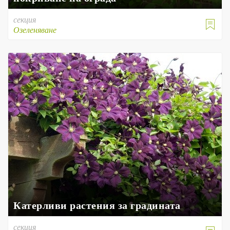
секция

Озеленяване
Катерливи растения за градината
секция