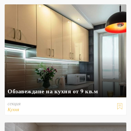
Обзавеждане на кухня от 9 кв.м
секция

Кухня