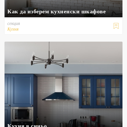
Как да изберем кухненски шкафове
секция

Кухня
Кухня в синьо