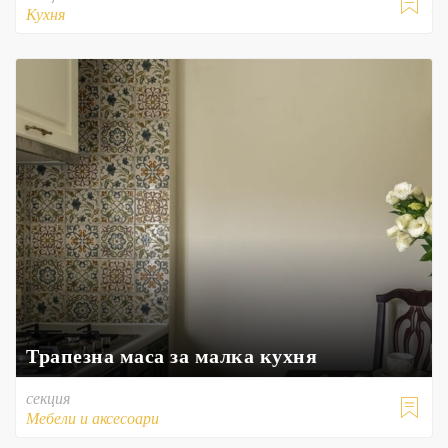

Кухня
Трапезна маса за малка кухня
секция

Мебели и аксесоари