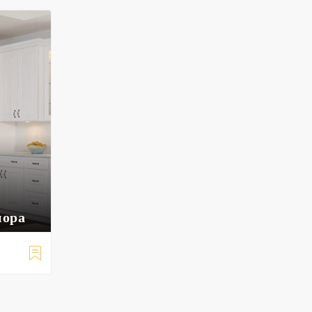
иора
