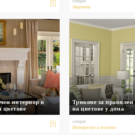
секция

а
Акценти
чен интериор в
Трикове за правилен
и цветове
на цветове у дома
секция

Интересно и полезно