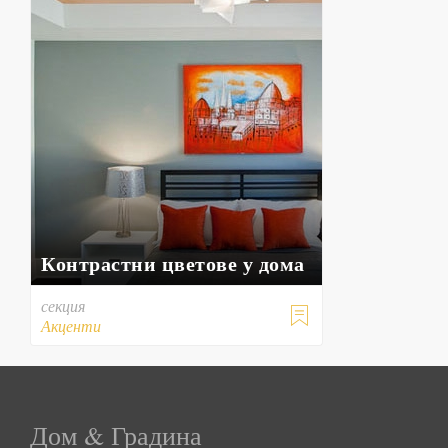
Контрастни цветове у дома
секция

Акценти
Дом & Градина