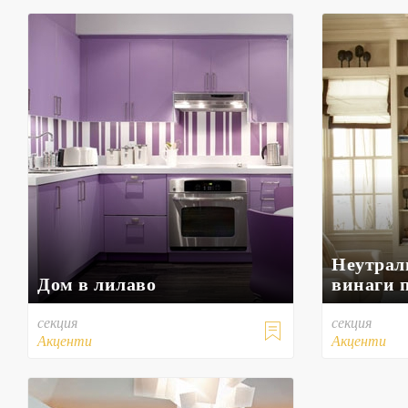
Неутрал
Дом в лилаво
винаги 
секция
секция

Акценти
Акценти