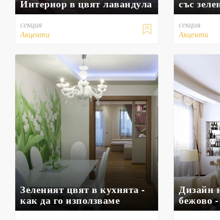
Интериор в цвят лавандула
със зеле
секция
секция

Акценти
Акценти
Зеленият цвят в кухнята -
Дизайн н
как да го използваме
бежово 