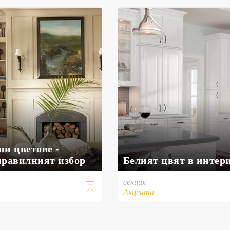
ни цветове -
правилният избор
Белият цвят в интер
секция

Акценти