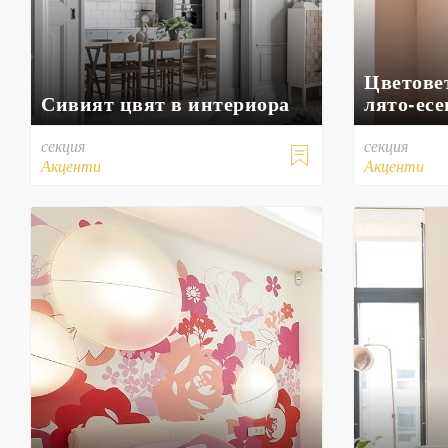
Цветовет
Сивият цвят в интериора
лято-есе
секция
секция

Акценти
Акценти