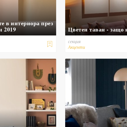
е в интериора през
н 2019
Цветен таван - защо 
секция

Акценти