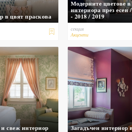
Модерните цветове в
интериора през есен 
р в цвят праскова
- 2018 / 2019
секция

Акценти
 и свеж интериор
Загадъчен интериор 