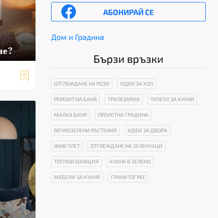
АБОНИРАЙ СЕ
Дом и Градина
не?
Бързи връзки

ОТГЛЕЖДАНЕ НА РОЗИ
ИДЕИ ЗА ХОЛ
РЕМОНТ НА БАНЯ
ТРАПЕЗАРИЯ
ТАПЕТИ ЗА КУХНЯ
МАЛКА БАНЯ
ПРОЛЕТНА ГРАДИНА
ВЕЧНОЗЕЛЕНИ РАСТЕНИЯ
ИДЕИ ЗА ДВОРА
ЖИВ ПЛЕТ
ОТГЛЕЖДАНЕ НА ЗЕЛЕНЧУЦИ
ТОПЛОИЗОЛАЦИЯ
КУХНЯ В ЗЕЛЕНО
МЕБЕЛИ ЗА КУХНЯ
ГРАНИТОГРЕС