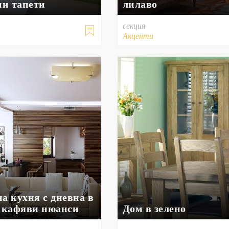
ни тапети
лилаво
секция

Акценти
а кухня с дневна в
- кафяви нюанси
Дом в зелено