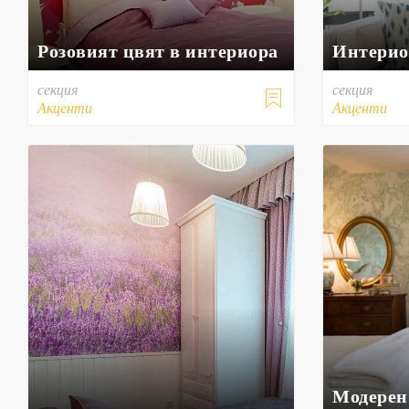
Розовият цвят в интериора
Интерио
секция
секция

Акценти
Акценти
Модерен