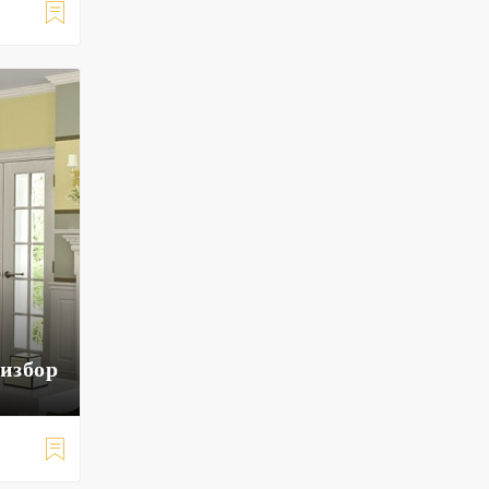

 избор
