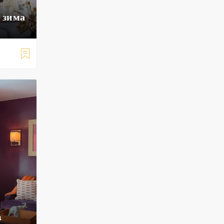
/ зима

в