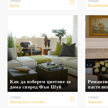
секция
секция

Кухня
Всекидневн
Как да изберем цветове за
Романти
дома според Фън Шуй
пастелн
секция
секция

Интересно и полезно
Акценти