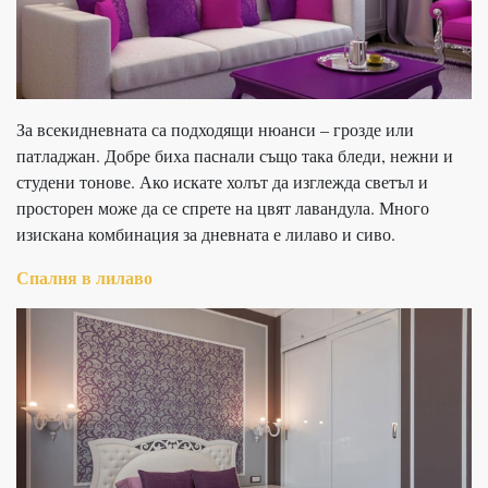
За всекидневната са подходящи нюанси – грозде или
патладжан. Добре биха паснали също така бледи, нежни и
студени тонове. Ако искате холът да изглежда светъл и
просторен може да се спрете на цвят лавандула. Много
изискана комбинация за дневната е лилаво и сиво.
Спалня в лилаво