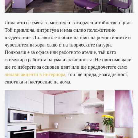
Лилавото се смята за мистичен, загадъчен и тайнствен цвят.
Той привлича, интригува и има силно положително
въздействие. Лилавото е любим на цвят на романтичните и
чувствителни хора, също и на творческите натури.
Подходящ е за офиса или работното ателие, тъй като
стимулира работата на ума и активността. Независимо дали
ще го изберете за основен цвят или ще предпочетете само
лилави акценти в интериора
, той ще придаде загадъчност,
екзотика и настроение на дома.