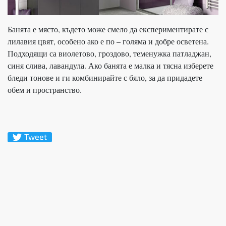
Банята е място, където може смело да експериментирате с
лилавия цвят, особено ако е по – голяма и добре осветена.
Подходящи са виолетово, гроздово, теменужка патладжан,
синя слива, лавандула. Ако банята е малка и тясна изберете
бледи тонове и ги комбинирайте с бяло, за да придадете
обем и пространство.
Tweet