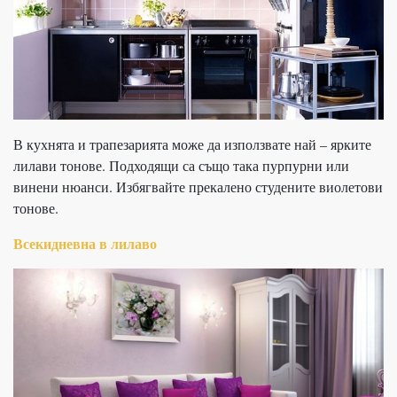
В кухнята и трапезарията може да използвате най – ярките
лилави тонове. Подходящи са също така пурпурни или
винени нюанси. Избягвайте прекалено студените виолетови
тонове.
Всекидневна в лилаво