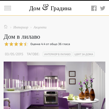

Дом
Градина

Интериор
Акценти


Дом в лилаво
Оценка
4.4
от общо
36
гласа
03/05/2015
ТАГОВЕ:
ИНТЕРИОР В ЛИЛАВО
ЦВЯТ ЗА ДОМА