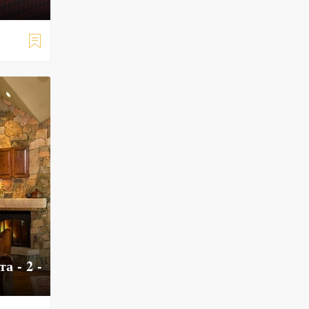

а - 2 -