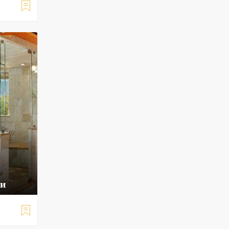

ни
