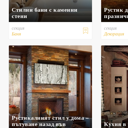
Стилни бани с каменни
Рустик 
стени
празнич
секция
секция

Баня
Декорация
Рустикалният стил у дома –
пътуване назад във
Кухня в 