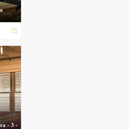
а

а - 3 -