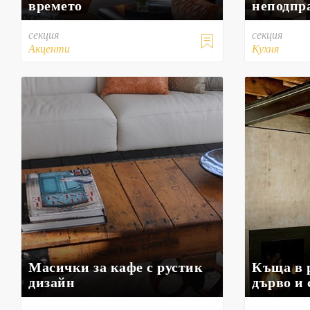
времето
неподпр
секция
секция

Акценти
Кухня
Масички за кафе с рустик
Къща в 
дизайн
дърво и