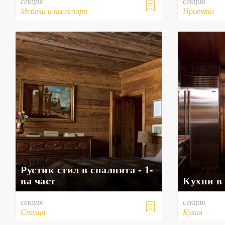
секция
секция

Мебели и аксесоари
Проекти
Рустик стил в спалнята - 1-
ва част
Кухни в
секция
секция

Спалня
Кухня