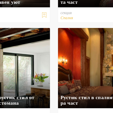
авен уют
та част
секция

Спалня
рустик стил от
Рустик стил в спалнят
 стомана
ра част