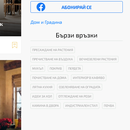
АБОНИРАЙ СЕ
Дом и Градина
ик
Бързи връзки

ПРЕСАЖДАНЕ НА РАСТЕНИЯ
ПРЕЧИСТВАНЕ НА ВЪЗДУХА
ВЕЧНОЗЕЛЕНИ РАСТЕНИЯ
МУХЪЛ
ПОКРИВ
ПЕРДЕТА
ПОЧИСТВАНЕ НА ДОМА
ИНТЕРИОР В КАФЯВО
ЛЯТНА КУХНЯ
ОЗЕЛЕНЯВАНЕ НА ОГРАДАТА
ИДЕИ ЗА ХОЛ
ОТГЛЕЖДАНЕ НА РОЗИ
КАМИНА В ДВОРА
ИНДУСТРИАЛЕН СТИЛ
ПОЧВА