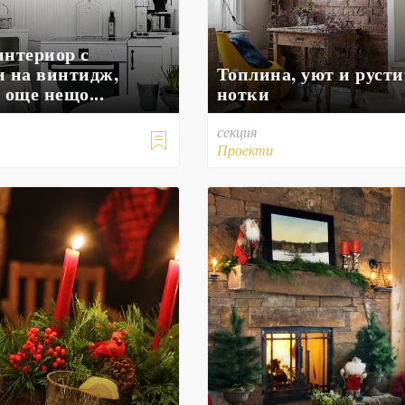
интериор с
и на винтидж,
Топлина, уют и руст
 още нещо...
нотки
секция

Проекти