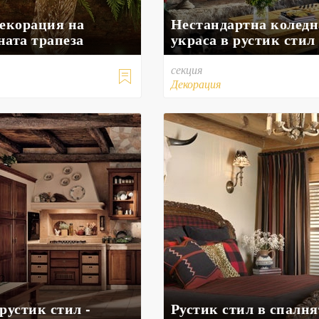
декорация на
Нестандартна коледн
ната трапеза
украса в рустик стил
секция

Декорация
рустик стил -
Рустик стил в спалнят