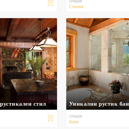
секция

Спалня
 рустикален стил
Уникални рустик ба
секция

Баня