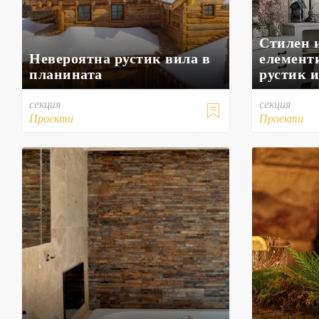
Стилен 
Невероятна рустик вила в
елемент
планината
рустик и
секция
секция

Проекти
Проекти