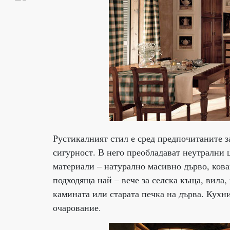
Рустикалният стил е сред предпочитаните за
сигурност. В него преобладават неутрални ц
материали – натурално масивно дърво, кован
подходяща най – вече за селска къща, вила
камината или старата печка на дърва. Кухн
очарование.