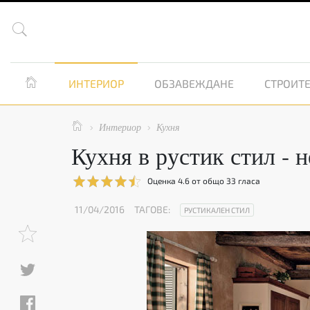


ИНТЕРИОР
ОБЗАВЕЖДАНЕ
СТРОИТЕ

Интериор
Кухня


Кухня в рустик стил - 
Оценка
4.6
от общо
33
гласа
11/04/2016
ТАГОВЕ:
РУСТИКАЛЕН СТИЛ