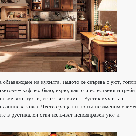
 обзавеждане на кухнята, защото се свързва с уют, топл
ветове – кафяво, бяло, екрю, както и естествени и груби
о желязо, тухли, естествен камък. Рустик кухнята е
, планинска хижа. Често срещан и почти незаменим елеме
ите в рустикален стил излъчват неподправен уют и