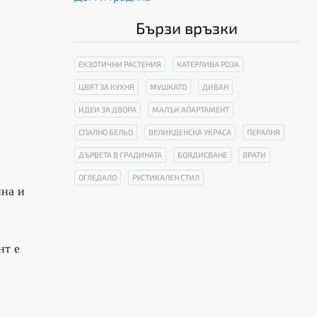
Бързи връзки
ЕКЗОТИЧНИ РАСТЕНИЯ
КАТЕРЛИВА РОЗА
ЦВЯТ ЗА КУХНЯ
МУШКАТО
ДИВАН
ИДЕИ ЗА ДВОРА
МАЛЪК АПАРТАМЕНТ
СПАЛНО БЕЛЬО
ВЕЛИКДЕНСКА УКРАСА
ПЕРАЛНЯ
ДЪРВЕТА В ГРАДИНАТА
БОЯДИСВАНЕ
ВРАТИ
ОГЛЕДАЛО
РУСТИКАЛЕН СТИЛ
ина и
нт е