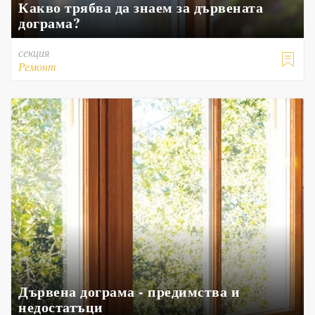
Какво трябва да знаем за дървената
дограма?
секция

Ремонт
Дървена дограма - предимства и
недостатъци