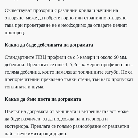
Съществуват прозорци с различни крила и начини на
отваряне, може да избрете горно или странично отваряне,
така при проветрявне не е необходимо да отваряте целият
прозорец.
Каква да бъде дебелината на дограмата
Стандартните ПВЦ профили са с 3 камери и около 60 мм.
дебелина. Предлагат се още 4, 5, 6 – камерни профили с по –
голяма дебелина, които намаляват топлинните загуби. Не са
препоръчителни прекалено тънки стени, тъй като пропускат
топлината и шума.
Какъв да бъде цвета на дограмата
Цветът на дограмата от външната и вътрешната част може
да бъде различен, за да подхожда на интериора и
екстериора. Предлага се голямо разнообразие от разцветки,
най – вече имитиращи дърво.