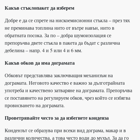
Какъв стъклопакет да изберем
Добре е да се спрете на нискоемисионни стъкла – през тях
не преминава топлина нито от вътре навън, нито в
обратната посока. За по – добра шумоизолация се
препоръчва двете стъкла в пакета да бъдат с различна
дебелина – напр. 4 и 5 или 4 и 6 мм.
Какъв обков да има дограмата
Обковът представлява заключващия механизъм на
дограмата. Неговото качество е важно за дълготрайната
употреба и качествено затваряне на дограмата. Препоръчва
се поставянето на регулируем обков, чрез който се избягва
провисването на дограмата.
Проветрявайте често за да избегнете конденза
Кондензът се образува при всеки вид дограма, макар и в
различни количества, а това често води до мухъл. За да го