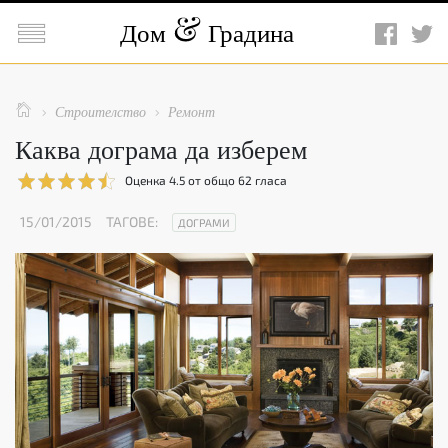

Дом
Градина

Строителство
Ремонт


Каква дограма да изберем
Оценка
4.5
от общо
62
гласа
15/01/2015
ТАГОВЕ:
ДОГРАМИ