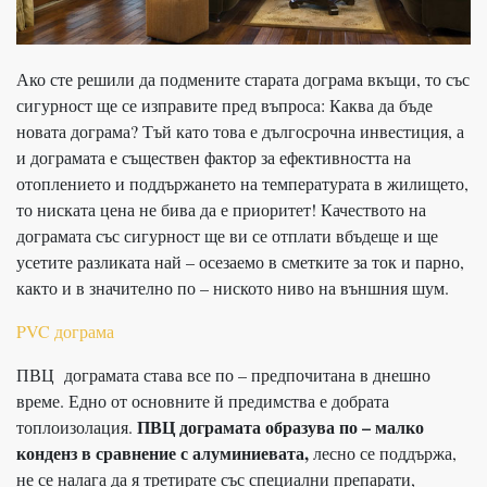
Ако сте решили да подмените старата дограма вкъщи, то със
сигурност ще се изправите пред въпроса: Каква да бъде
новата дограма? Тъй като това е дългосрочна инвестиция, а
и дограмата е съществен фактор за ефективността на
отоплението и поддържането на температурата в жилището,
то ниската цена не бива да е приоритет! Качеството на
дограмата със сигурност ще ви се отплати вбъдеще и ще
усетите разликата най – осезаемо в сметките за ток и парно,
както и в значително по – ниското ниво на външния шум.
PVC дограма
ПВЦ дограмата става все по – предпочитана в днешно
време. Едно от основните й предимства е добрата
ПВЦ дограмата образува по – малко
топлоизолация.
конденз в сравнение с алуминиевата,
лесно се поддържа,
не се налага да я третирате със специални препарати,