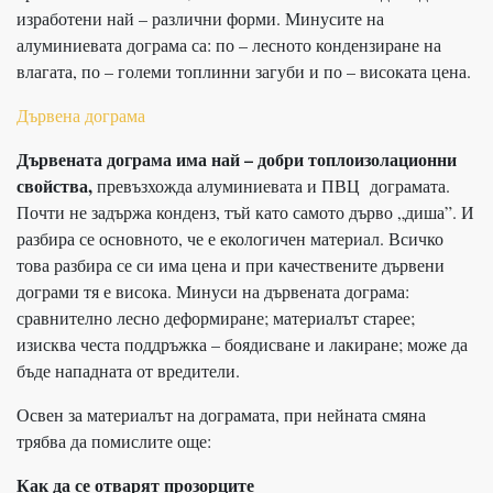
изработени най – различни форми. Минусите на
алуминиевата дограма са: по – лесното кондензиране на
влагата, по – големи топлинни загуби и по – високата цена.
Дървена дограма
Дървената дограма има най – добри топлоизолационни
свойства,
превъзхожда алуминиевата и ПВЦ дограмата.
Почти не задържа конденз, тъй като самото дърво „диша”. И
разбира се основното, че е екологичен материал. Всичко
това разбира се си има цена и при качествените дървени
дограми тя е висока. Минуси на дървената дограма:
сравнително лесно деформиране; материалът старее;
изисква честа поддръжка – боядисване и лакиране; може да
бъде нападната от вредители.
Освен за материалът на дограмата, при нейната смяна
трябва да помислите още:
Как да се отварят прозорците