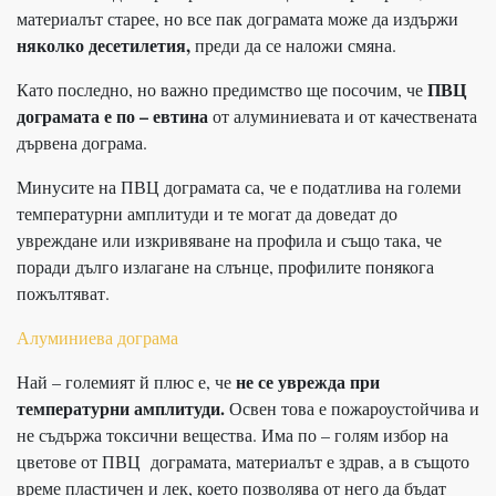
материалът старее, но все пак дограмата може да издържи
няколко десетилетия,
преди да се наложи смяна.
ПВЦ
Като последно, но важно предимство ще посочим, че
дограмата е по – евтина
от алуминиевата и от качествената
дървена дограма.
Минусите на ПВЦ дограмата са, че е податлива на големи
температурни амплитуди и те могат да доведат до
увреждане или изкривяване на профила и също така, че
поради дълго излагане на слънце, профилите понякога
пожълтяват.
Алуминиева дограма
не се уврежда при
Най – големият й плюс е, че
температурни амплитуди.
Освен това е пожароустойчива и
не съдържа токсични вещества. Има по – голям избор на
цветове от ПВЦ дограмата, материалът е здрав, а в същото
време пластичен и лек, което позволява от него да бъдат