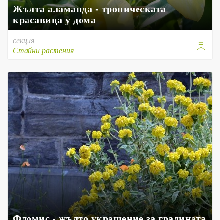
Жълта аламанда - тропическата
красавица у дома
секция

Стайни растения
Фломис - жълто украшение за градината