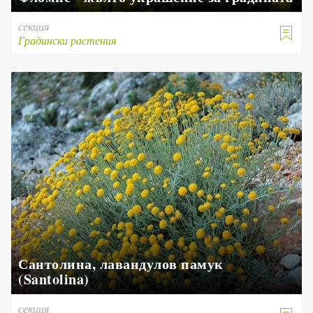
секция

Градински растения
Сантолина, лавандулов памук
(Santolina)
секция