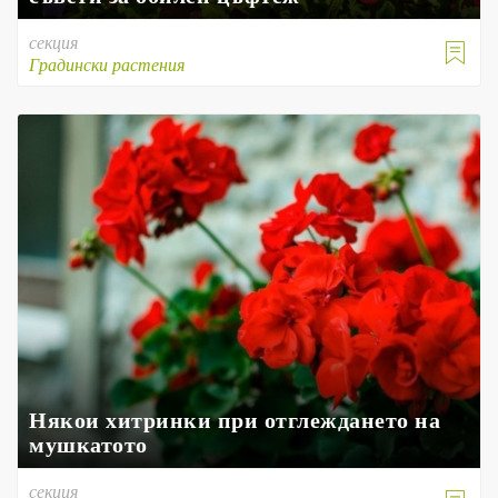
секция

Градински растения
Някои хитринки при отглеждането на
мушкатото
секция