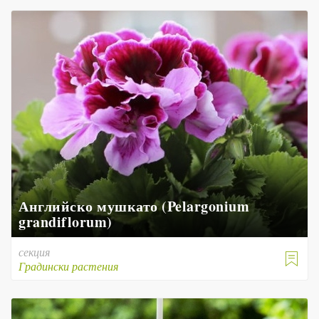
Английско мушкато (Pelargonium
grandiflorum)
секция

Градински растения