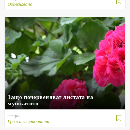

Озеленяване
Защо почервеняват листата на
мушкатото
секция

Грижи за градината