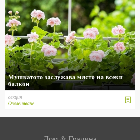
Мушкатото заслужава място на всеки
балкон
секция

Озеленяване
Дом & Градина