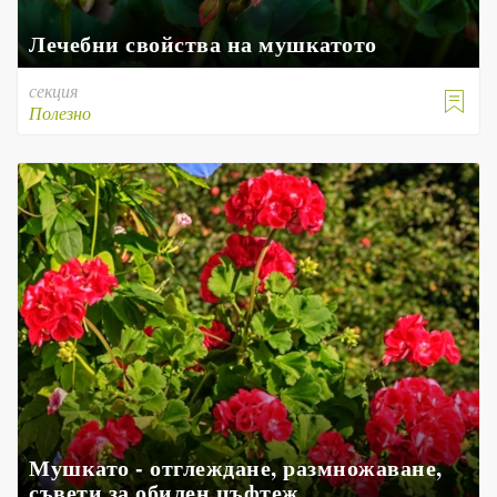
Лечебни свойства на мушкатото
секция

Полезно
Мушкато - отглеждане, размножаване,
съвети за обилен цъфтеж