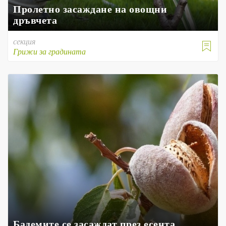
Пролетно засаждане на овощни
дръвчета
секция

Грижи за градината
Бадемите се засаждат през есента