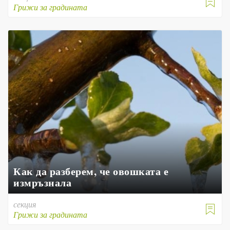

Грижи за градината
Как да разберем, че овошката е
измръзнала
секция

Грижи за градината