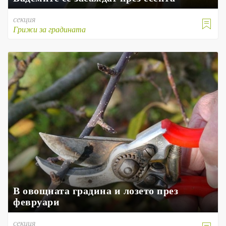
секция

Грижи за градината
В овощната градина и лозето през
февруари
секция