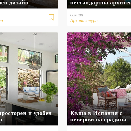
лен дизайн
нестандартна архите
секция

ра
Архитектура
просторен и удобен
Къща в Испания с
р
невероятна градина