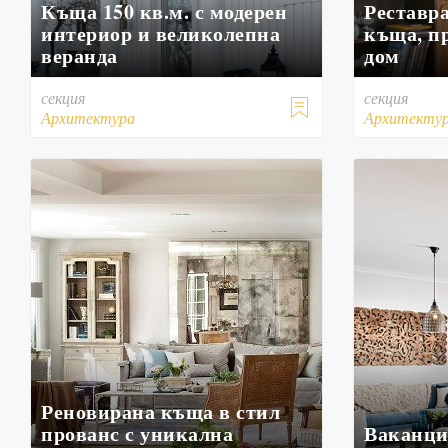
Къща 150 кв.м. с модерен
Реставр
интериор и великолепна
къща, п
веранда
дом
секция
секция

Архитектура
Архитекту
Реновирана къща в стил
прованс с уникална
Ваканци