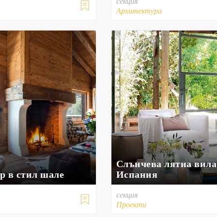
секция

Архитектура
Слънчева лятна вила
р в стил шале
Испания
секция

Проекти