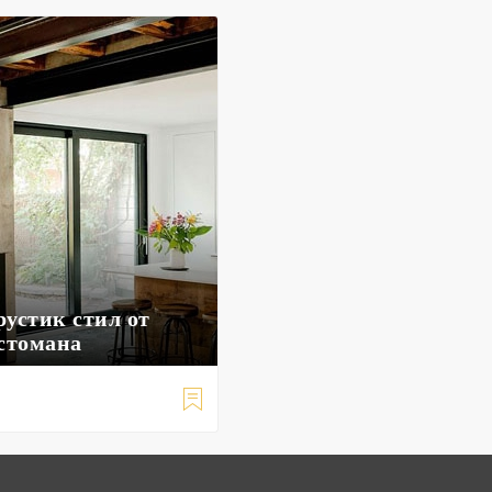
рустик стил от
 стомана
