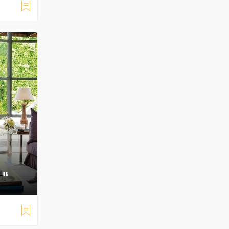

 в
