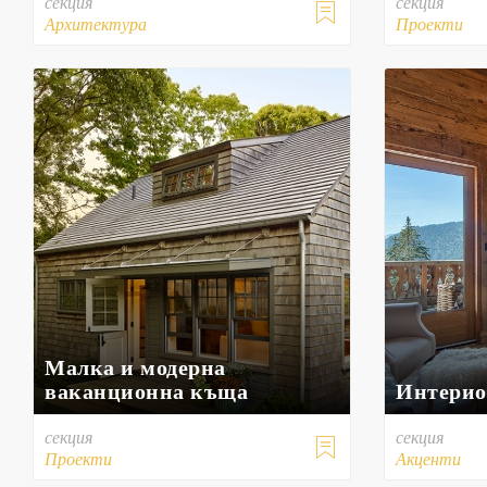
секция
секция

Архитектура
Проекти
Малка и модерна
ваканционна къща
Интерио
секция
секция

Проекти
Акценти