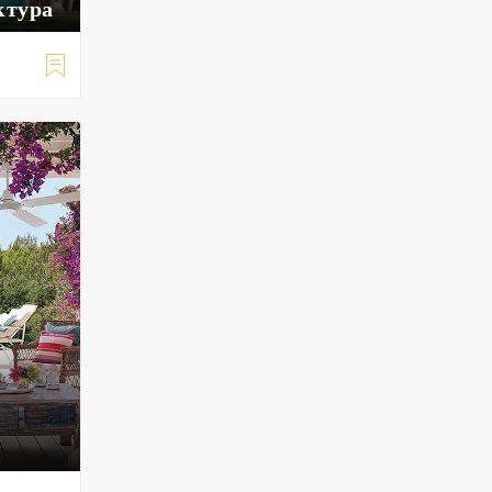
ктура
