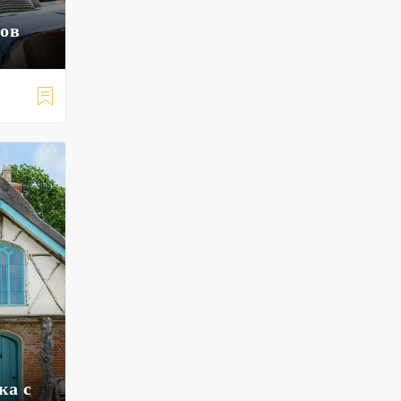
тов

ка с