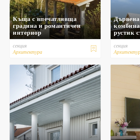
Къща с впечатлявща
Дървена
градина и романтичен
комбина
интериор
рустик 
секция
секция

Архитектура
Архитекту