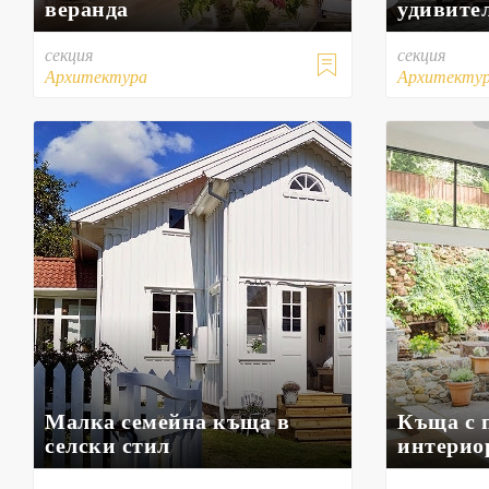
веранда
удивите
секция
секция

Архитектура
Архитекту
Малка семейна къща в
Къща с 
селски стил
интерио