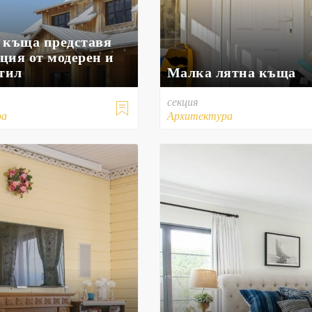
 къща представя
ция от модерен и
стил
Малка лятна къща
секция

ра
Архитектура