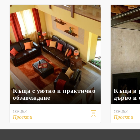
Къща с уютно и практично
Къща в 
обзавеждане
дърво и
секция
секция

Проекти
Проекти