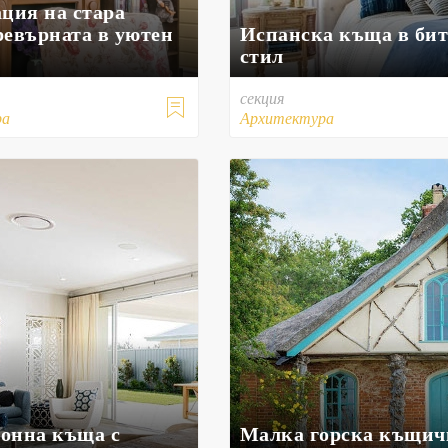
ация на стара
ревърната в уютен
Испанска къща в би
стил
секция

ра
Архитектура
онна къща с
Малка горска къщич