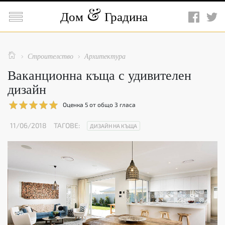

Дом
Градина

Строителство
Архитектура


Ваканционна къща с удивителен
дизайн
Оценка
5
от общо
3
гласа
11/06/2018
ТАГОВЕ:
ДИЗАЙН НА КЪЩА