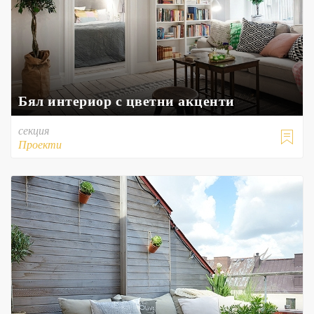
Бял интериор с цветни акценти
секция

Проекти