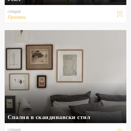
секция

Проекти
Спалня в скандинавски стил
секция