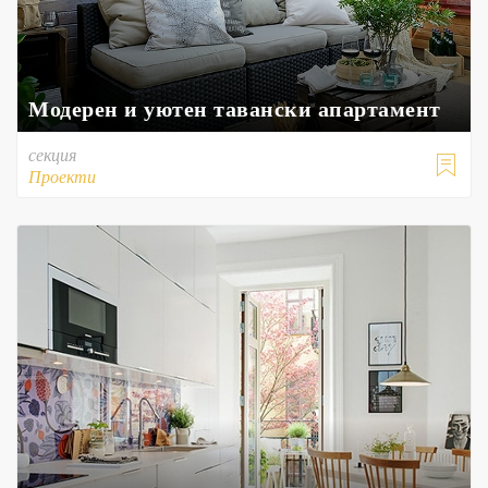
Модерен и уютен тавански апартамент
секция

Проекти