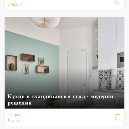

Спалня
Кухня в скандинавски стил - модерни
решения
секция

Кухня