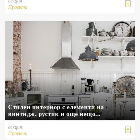
секция

Проекти
Стилен интериор с елементи на
винтидж, рустик и още нещо...
секция

Проекти