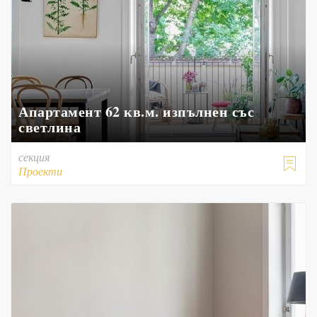
Апартамент 62 кв.м. изпълнен със
светлина
секция

Проекти