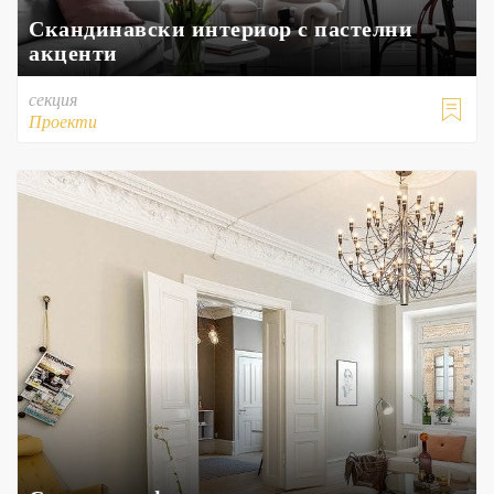
Скандинавски интериор с пастелни
акценти
секция

Проекти