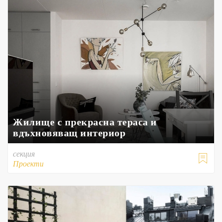
Жилище с прекрасна тераса и
вдъхновяващ интериор
секция

Проекти