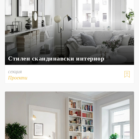
Стилен скандинавски интериор
секция

Проекти