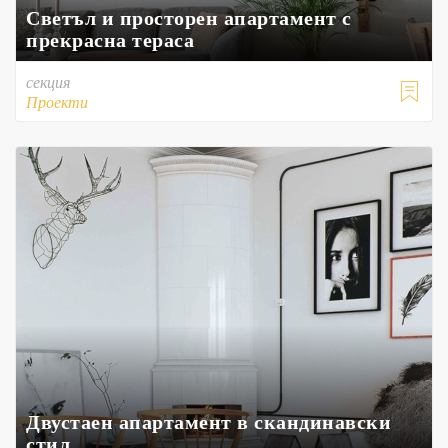
Светъл и просторен апартамент с
прекрасна тераса
секция

Проекти
Двустаен апартамент в скандинавски
стил