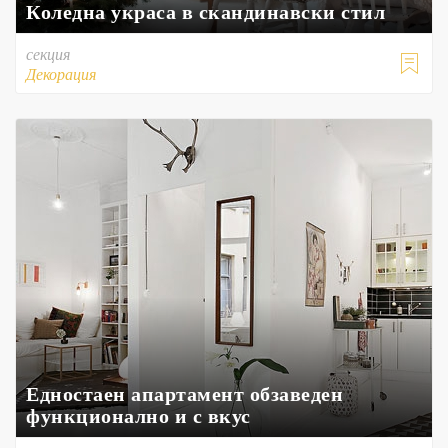
Коледна украса в скандинавски стил
секция

Декорация
Едностаен апартамент обзаведен
функционално и с вкус