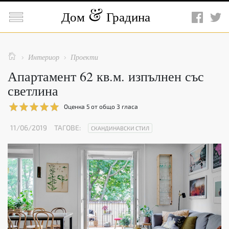

Дом
Градина

Интериор
Проекти


Апартамент 62 кв.м. изпълнен със
светлина
Оценка
5
от общо
3
гласа
11/06/2019
ТАГОВЕ:
СКАНДИНАВСКИ СТИЛ