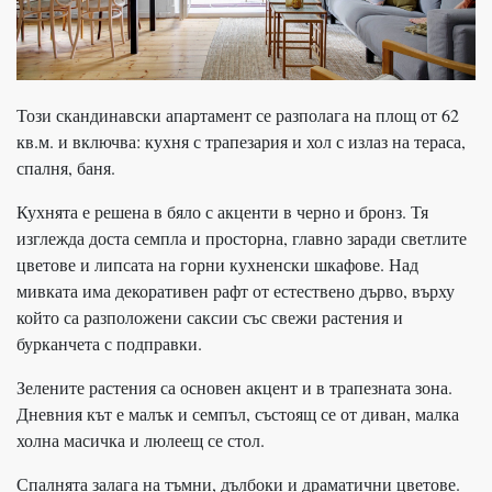
Този скандинавски апартамент се разполага на площ от 62
кв.м. и включва: кухня с трапезария и хол с излаз на тераса,
спалня, баня.
Кухнята е решена в бяло с акценти в черно и бронз. Тя
изглежда доста семпла и просторна, главно заради светлите
цветове и липсата на горни кухненски шкафове. Над
мивката има декоративен рафт от естествено дърво, върху
който са разположени саксии със свежи растения и
бурканчета с подправки.
Зелените растения са основен акцент и в трапезната зона.
Дневния кът е малък и семпъл, състоящ се от диван, малка
холна масичка и люлеещ се стол.
Спалнята залага на тъмни, дълбоки и драматични цветове.