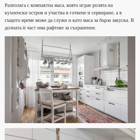
Разполага с компактна маса, която играе ролята на
кухненски остров и участва в готвене и сервиране, а в
същото време може да служи и като маса за бърза закуска. В
долната ѝ част има рафтове за съхранение.