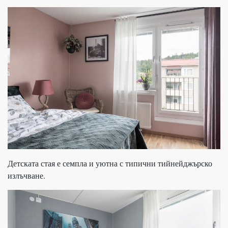
Детската стая е семпла и уютна с типични тийнейджърско
излъчване.