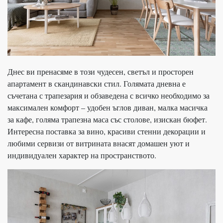
Днес ви пренасяме в този чудесен, светъл и просторен
апартамент в скандинавски стил. Голямата дневна е
съчетана с трапезария и обзаведена с всичко необходимо за
максимален комфорт – удобен ъглов диван, малка масичка
за кафе, голяма трапезна маса със столове, изискан бюфет.
Интересна поставка за вино, красиви стенни декорации и
любими сервизи от витрината внасят домашен уют и
индивидуален характер на пространството.