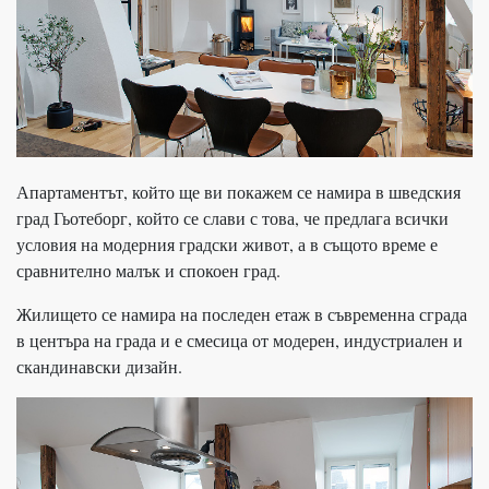
Апартаментът, който ще ви покажем се намира в шведския
град Гьотеборг, който се слави с това, че предлага всички
условия на модерния градски живот, а в същото време е
сравнително малък и спокоен град.
Жилището се намира на последен етаж в съвременна сграда
в центъра на града и е смесица от модерен, индустриален и
скандинавски дизайн.