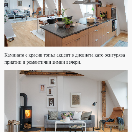
Камината е красив топъл акцент в дневната като осигурява
приятни и романтични зимни вечери.