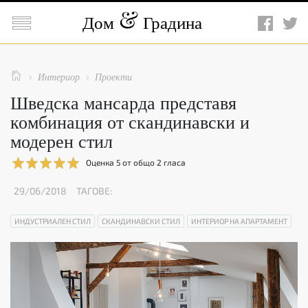

Дом
Градина

Интериор
Проекти


Шведска мансарда представя
комбинация от скандинавски и
модерен стил
Оценка
5
от общо
2
гласа
29/06/2018
ТАГОВЕ:
ИНДУСТРИАЛЕН СТИЛ
СКАНДИНАВСКИ СТИЛ
ИНТЕРИОР НА АПАРТАМЕНТ