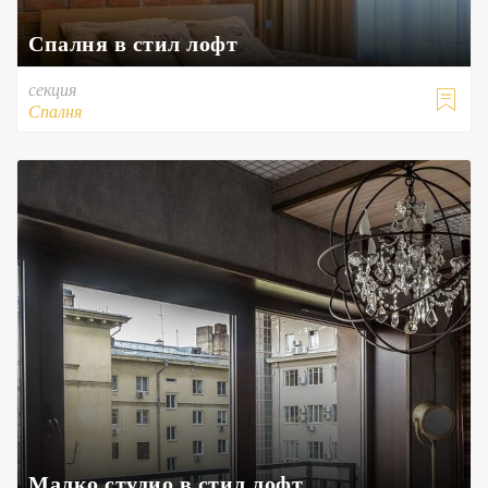
Спалня в стил лофт
секция

Спалня
Малко студио в стил лофт