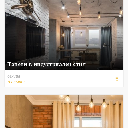
Тапети в индустриален стил
секция

Акценти