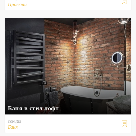

Проекти
Баня в стил лофт
секция

Баня