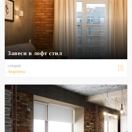
Завеси в лофт стил
секция

Акценти