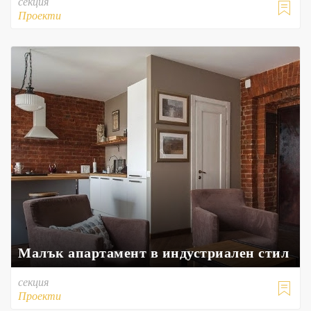
секция

Проекти
Малък апартамент в индустриален стил
секция

Проекти