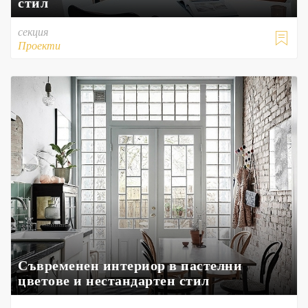
стил
секция

Проекти
Съвременен интериор в пастелни
цветове и нестандартен стил