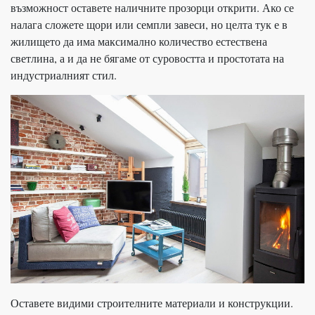
възможност оставете наличните прозорци открити. Ако се
налага сложете щори или семпли завеси, но целта тук е в
жилището да има максимално количество естествена
светлина, а и да не бягаме от суровостта и простотата на
индустриалният стил.
Оставете видими строителните материали и конструкции.