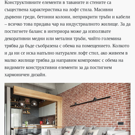
Конструктивните елементи в таваните и стените са
съществена характеристика на лофт стила. Масивни
дървени греди, бетонни колони, неприкрити тръби и кабели
– всичко това придава чар на индустриалното жилище. За да
постигнете баланс в интериора може да използвате
декоративни медни или метални тръби, чийто големина
трябва да бъде съобразена с обема на помещението. Колкото
и да ни се иска напълно натурален лофт стил, ако живеем в
малко жилище трябва да направим компромис с обема на
видимите конструктивни елементи за да постигнем
хармоничен дизайн.