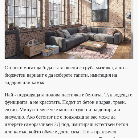
Стените могат да бъдат завършени с груба мазилка, а по –
бюджетен вариант е да изберете тапети, имитация на
зидария или камък.
Най - подходящата подова настилка е бетонът. Тук водеща е
функцията, а не красотата. Подът от бетон е здрав, траен,
евтин. Минусът му е че е много студен и на допир, а и
визуално. Ако бетонът не е подходящ за вас може да
изберете саморазливен 3Д под, имитиращ естествен бетон
или камък, който обаче е доста скъп. По – практичен