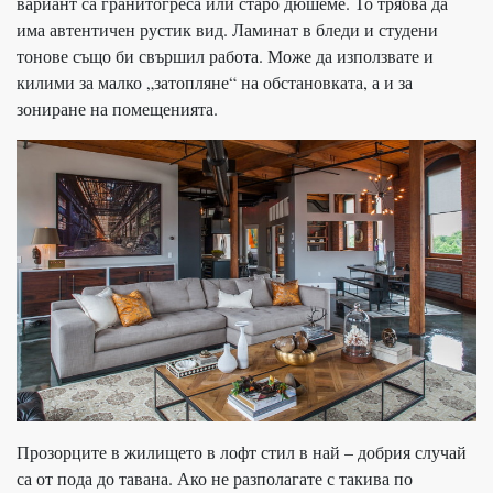
вариант са гранитогреса или старо дюшеме. То трябва да
има автентичен рустик вид. Ламинат в бледи и студени
тонове също би свършил работа. Може да използвате и
килими за малко „затопляне“ на обстановката, а и за
зониране на помещенията.
Прозорците в жилището в лофт стил в най – добрия случай
са от пода до тавана. Ако не разполагате с такива по