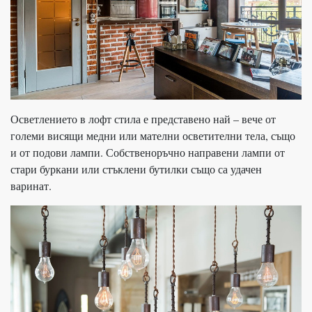
Осветлението в лофт стила е представено най – вече от
големи висящи медни или мателни осветителни тела, също
и от подови лампи. Собственоръчно направени лампи от
стари буркани или стъклени бутилки също са удачен
варинат.