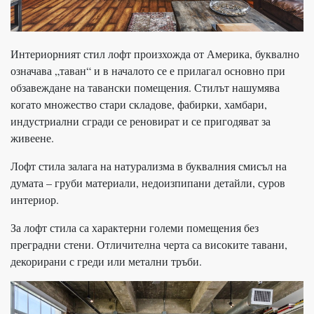
Интериорният стил лофт произхожда от Америка, буквално
означава „таван“ и в началото се е прилагал основно при
обзавеждане на тавански помещения. Стилът нашумява
когато множество стари складове, фабирки, хамбари,
индустриални сгради се реновират и се пригодяват за
живеене.
Лофт стила залага на натурализма в буквалния смисъл на
думата – груби материали, недоизпипани детайли, суров
интериор.
За лофт стила са характерни големи помещения без
преградни стени. Отличителна черта са високите тавани,
декорирани с греди или метални тръби.