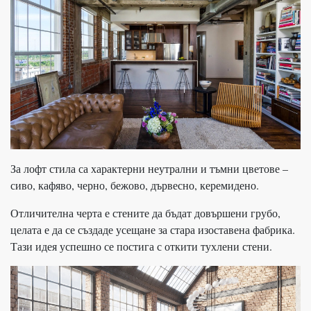
За лофт стила са характерни неутрални и тъмни цветове –
сиво, кафяво, черно, бежово, дървесно, керемидено.
Отличителна черта е стените да бъдат довършени грубо,
целата е да се създаде усещане за стара изоставена фабрика.
Тази идея успешно се постига с откити тухлени стени.