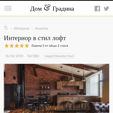

Дом
Градина

Интериор
Акценти


Интериор в стил лофт
Оценка
5
от общо
2
гласа
19/10/2018
ТАГОВЕ:
ИНДУСТРИАЛЕН СТИЛ