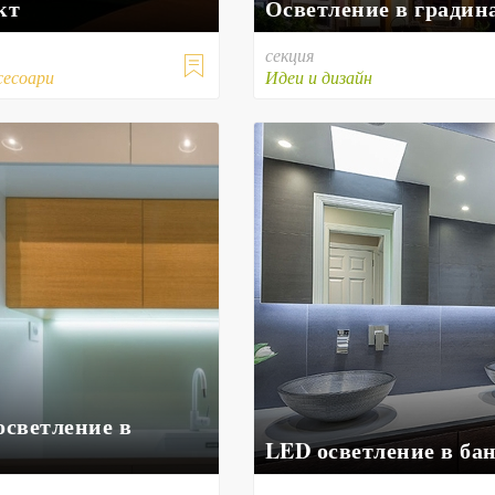
кт
Осветление в градин
секция

сесоари
Идеи и дизайн
осветление в
LED осветление в ба