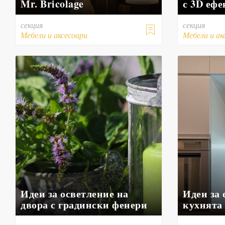
Mr. Bricolage
с 3D ефе
секция
секция

Мебели и аксесоари
Мебели и ак
Идеи за осветление на
Идеи за 
двора с градински фенери
кухнята