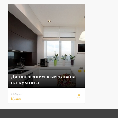
Да погледнем към тавана
на кухнята
секция

Кухня