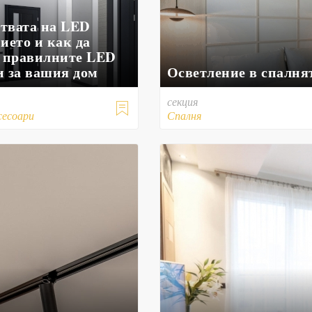
твата на LED
ието и как да
е правилните LED
и за вашия дом
Осветление в спалня
секция

сесоари
Спалня