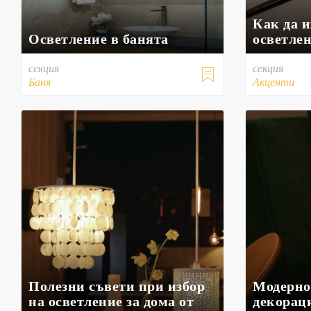
Как да и
Осветление в банята
осветле
секция
секция

Баня
Акценти
Полезни съвети при избор
Модерно
на осветление за дома от
декорац