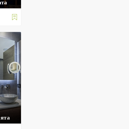
ата

нята