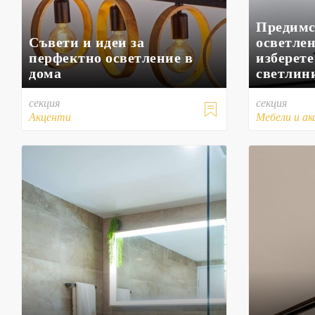
Предимс
Съвети и идеи за
осветлен
перфектно осветление в
изберет
дома
светлин
секция
секция

Акценти
Мебели и ак