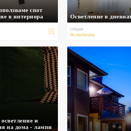
зползваме спот
ние в интериора
Осветление в дневна
секция

Всекидневна
 осветление и
ия на дома - лампи