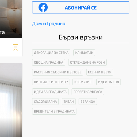
АБОНИРАЙ СЕ
Дом и Градина
та
Бързи връзки

ДЕКОРАЦИЯ ЗА СТЕНА
КЛИМАТИК
ОВОЩНА ГРАДИНА
ОТГЛЕЖДАНЕ НА РОЗИ
РАСТЕНИЯ СЪС СИНИ ЦВЕТОВЕ
ЕСЕННИ ЦВЕТЯ
ВИНТИДЖ ИНТЕРИОР
КЛЕМАТИС
ИДЕИ ЗА ХОЛ
ИДЕИ ЗА ГРАДИНАТА
ПРОЛЕТНА УКРАСА
СЪДОМИЯЛНА
ТАВАН
ВЕРАНДА
ВРЕДИТЕЛИ В ГРАДИНАТА