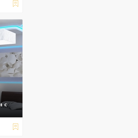

и с
