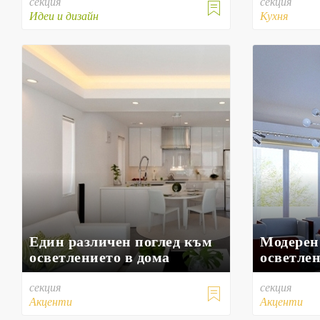
секция
секция

Идеи и дизайн
Кухня
Един различен поглед към
Модерен
осветлението в дома
осветле
секция
секция

Акценти
Акценти