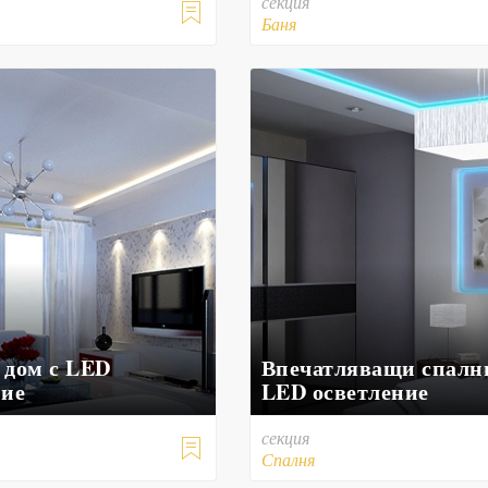
секция

Баня
 дом с LED
Впечатляващи спалн
ние
LED осветление
секция

Спалня