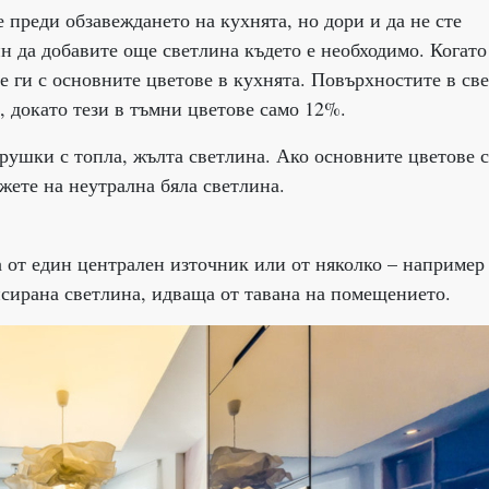
 преди обзавеждането на кухнята, но дори и да не сте
н да добавите още светлина където е необходимо. Когато
е ги с основните цветове в кухнята. Повърхностите в св
, докато тези в тъмни цветове само 12%.
крушки с топла, жълта светлина. Ако основните цветове с
ожете на неутрална бяла светлина.
а от един централен източник или от няколко – наприме
нсирана светлина, идваща от тавана на помещението.