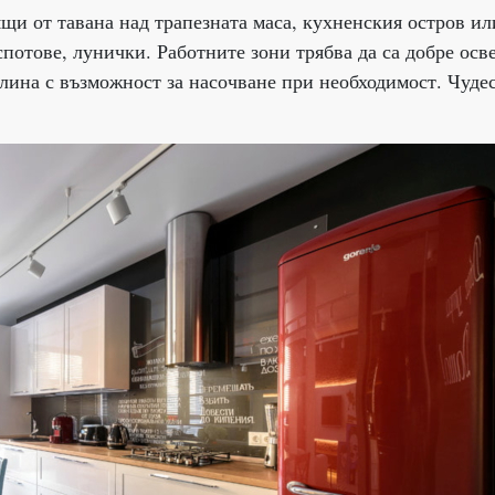
ящи от тавана над трапезната маса, кухненския остров ил
спотове, лунички. Работните зони трябва да са добре осв
тлина с възможност за насочване при необходимост. Чуде