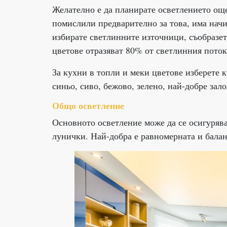
Желателно е да планирате осветлението още
помислили предварително за това, има начи
избирате светлинните източници, съобразет
цветове отразяват 80% от светлинния поток
За кухни в топли и меки цветове изберете 
синьо, сиво, бежово, зелено, най-добре зал
Общо осветление
Основното осветление може да се осигуряв
лунички. Най-добра е равномерната и бала