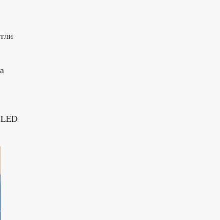
етли
а
р LED