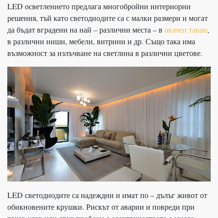
LED осветлението предлага многобройни интериорни
решения, тъй като светодиодите са с малки размери и могат
да бъдат вградени на най – различни места – в
окачен таван
,
в различни ниши, мебели, витрини и др. Също така има
възможност за излъчване на светлина в различни цветове.
LED светодиодите са надеждни и имат по – дълъг живот от
обикновените крушки. Рискът от аварии и повреди при