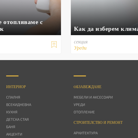
е отопляваме с
ик
Как да изберем клим
секция

Уреди
ИНТЕРИОР
OБЗАВЕЖДАНЕ
СПАЛНЯ
МЕБЕЛИ И АКСЕСОАРИ
ВСЕКИДНЕВНА
УРЕДИ
КУХНЯ
ОТОПЛЕНИЕ
ДЕТСКА СТАЯ
СТРОИТЕЛСТВО И РЕМОНТ
БАНЯ
АРХИТЕКТУРА
АКЦЕНТИ