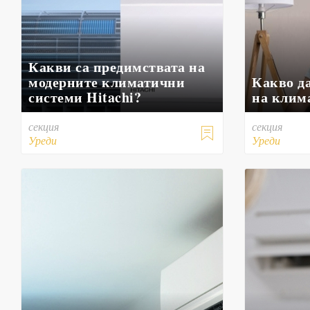
Какви са предимствата на
модерните климатични
Какво да
системи Hitachi?
на клим
секция
секция

Уреди
Уреди