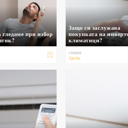
Защо си заслужава
 гледаме при избор
покупката на инверт
атик?
климатици?
секция

Уреди