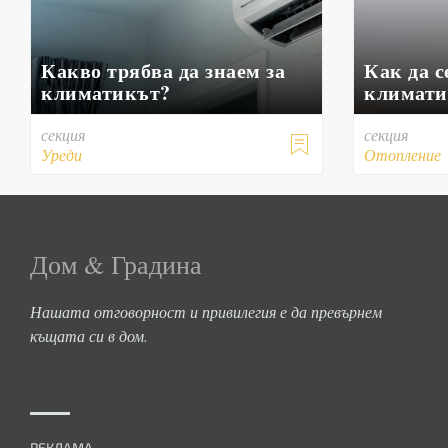
Какво трябва да знаем за
Как да с
климатикът?
климат
секция
секция

Уреди
Отопление
Дом & Градина
Нашата отговорност и привилегия е да превърнем
къщата си в дом.
РЕКЛАМА