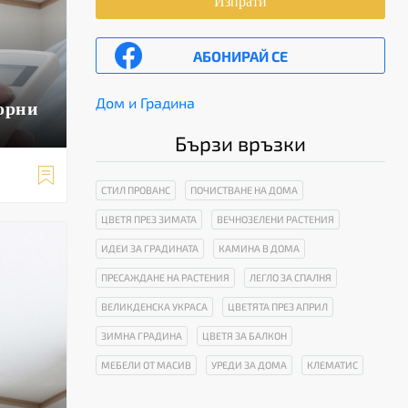
Изпрати
АБОНИРАЙ СЕ
Дом и Градина
орни
Бързи връзки

СТИЛ ПРОВАНС
ПОЧИСТВАНЕ НА ДОМА
ЦВЕТЯ ПРЕЗ ЗИМАТА
ВЕЧНОЗЕЛЕНИ РАСТЕНИЯ
ИДЕИ ЗА ГРАДИНАТА
КАМИНА В ДОМА
ПРЕСАЖДАНЕ НА РАСТЕНИЯ
ЛЕГЛО ЗА СПАЛНЯ
ВЕЛИКДЕНСКА УКРАСА
ЦВЕТЯТА ПРЕЗ АПРИЛ
ЗИМНА ГРАДИНА
ЦВЕТЯ ЗА БАЛКОН
МЕБЕЛИ ОТ МАСИВ
УРЕДИ ЗА ДОМА
КЛЕМАТИС