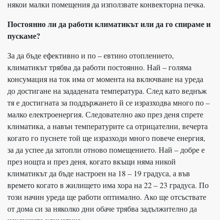
някои малки помещения да използвате конвекторна печка.
Постоянно ли да работи климатикът или да го спираме и
пускаме?
За да бъде ефективно и по – евтино отоплението,
климатикът трябва да работи постоянно. Най – голяма
консумация на ток има от момента на включване на уреда
до достигане на зададената температура. След като веднъж
тя е достигната за поддържането й се изразходва много по –
малко електроенергия. Следователно ако през деня спрете
климатика, а навън температурите са отрицателни, вечерта
когато го пуснете той ще изразходи много повече енергия,
за да успее да затопли отново помещението. Най – добре е
през нощта и през деня, когато вкъщи няма никой
климатикът да бъде настроен на 18 – 19 градуса, а във
времето когато в жилището има хора на 22 – 23 градуса. По
този начин уреда ще работи оптимално. Ако ще отсъствате
от дома си за няколко дни обаче трябва задължително да