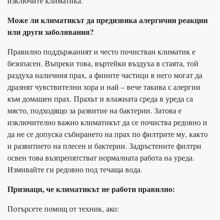
изключите климатика.
Може ли климатикът да предизвика алергични реакции
или други заболявания?
Правилно поддържаният и често почистван климатик е
безопасен. Въпреки това, въртейки въздуха в стаята, той
раздуха наличния прах, а фините частици в него могат да
дразнят чувствителни хора и най – вече такива с алергии
към домашен прах. Прахът и влажната среда в уреда са
място, подходящо за развитие на бактерии. Затова е
изключително важно климатикът да се почиства редовно и
да не се допуска събирането на прах по филтрите му, както
и развитието на плесен и бактерии. Задръстените филтри
освен това възпрепятстват нормалната работа на уреда.
Измивайте ги редовно под течаща вода.
Признаци, че климатикът не работи правилно:
Потърсете помощ от техник, ако: