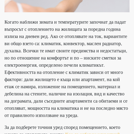
Когато наближи зимата и температурите започнат да падат
въпросът с отоплението на жилищата за поредна година
излиза на дневен ред. Ако се отоплявате на ток, вариантите
ви общо взето са: климатик, конвектор, маслен радиатор,
духалка. Всички те имат своите предимства и недостатъци,
но по отношение на комфортът и по – ниските сметки за
електроенергия, определено печели климатикът.
Ефективността на отопление с климатик зависи от много
фактори: дали жилището е къща или апартамент, на кой
етаж се намира, изложение на помещението, материал и
дебелина на стените, наличие на изолация, вид и качество
на дограмата, дали съседните апартаменти са обитаеми и се
отопляват, мощността на климатика и не на последно място
от правилното използване на уреда.
За да подберете точния уред според помещението, което