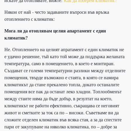
искате да отоплявате, вижте:
Как да изберем климатик?
Някои от най - често задаваните въпроси във връзка
отоплението с климатик:
Мога ли да отоплявам целия апартамент с един
климатик?
Не. Отоплението на целият апратамент с един климатик не
е удачно решение, тъй като той може да поддържа желаната
температура, само в помещението, в което е монтиран.
Създават се големи температурни разлики между отделните
помещения, твърде възможно е стаята, в която се намира
климатикът да стане прекалено топла, докато останалите
помещения все пак да останат леко хладни. Топлообменът
между стаите няма да бъде добър, в резултат на което,
климатикът не работи ефективно, съкращава се неговият
живот и сметките за ток са по – високи. Съветваме ви да
сложите отделен климатик във всяка стая, а за да спестите
пари от закупуване на няколко климатика, по – добре за