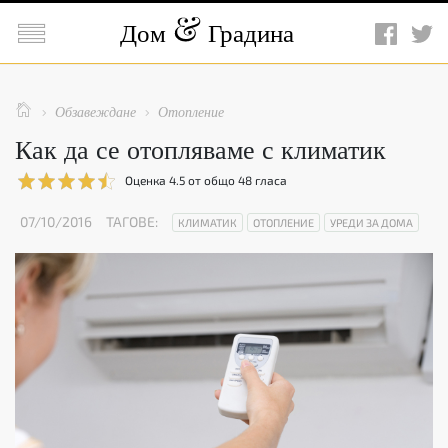

Дом
Градина

Обзавеждане
Отопление


Как да се отопляваме с климатик
Оценка
4.5
от общо
48
гласа
07/10/2016
ТАГОВЕ:
КЛИМАТИК
ОТОПЛЕНИЕ
УРЕДИ ЗА ДОМА