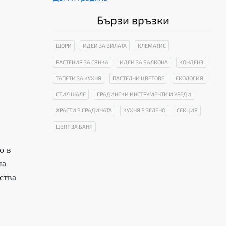
Бързи връзки
ЩОРИ
ИДЕИ ЗА ВИЛАТА
КЛЕМАТИС
РАСТЕНИЯ ЗА СЯНКА
ИДЕИ ЗА БАЛКОНА
КОНДЕНЗ
ТАПЕТИ ЗА КУХНЯ
ПАСТЕЛНИ ЦВЕТОВЕ
ЕКОЛОГИЯ
СТИЛ ШАЛЕ
ГРАДИНСКИ ИНСТРУМЕНТИ И УРЕДИ
ХРАСТИ В ГРАДИНАТА
КУХНЯ В ЗЕЛЕНО
СЕКЦИЯ
ЦВЯТ ЗА БАНЯ
о в
на
ства