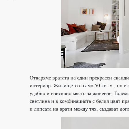
Отваряме вратата на един прекрасен сканди
интериор. Жилището е само 50 кв. м., но е
удобно и изискано място за живеене. Голем
светлина и в комбинацията с белия цвят пр
и липсата на врати между тях, създават до