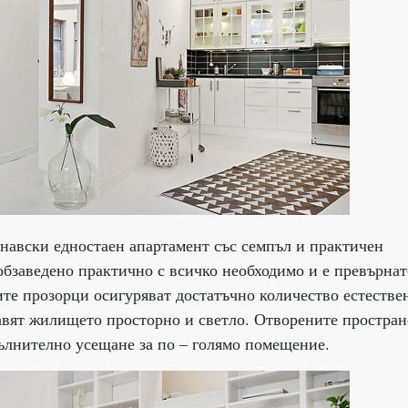
навски едностаен апартамент със семпъл и практичен
 обзаведено практично с всичко необходимо и е превърнат
ите прозорци осигуряват достатъчно количество естестве
авят жилището просторно и светло. Отворените простран
пълнително усещане за по – голямо помещение.