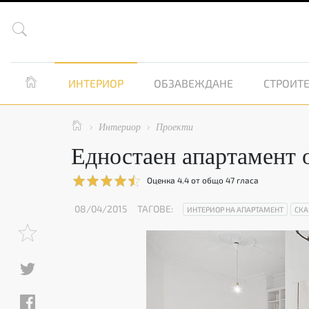


ИНТЕРИОР
ОБЗАВЕЖДАНЕ
СТРОИТЕ

Интериор
Проекти


Едностаен апартамент 
Оценка
4.4
от общо
47
гласа
08/04/2015
ТАГОВЕ:
ИНТЕРИОР НА АПАРТАМЕНТ
СКА