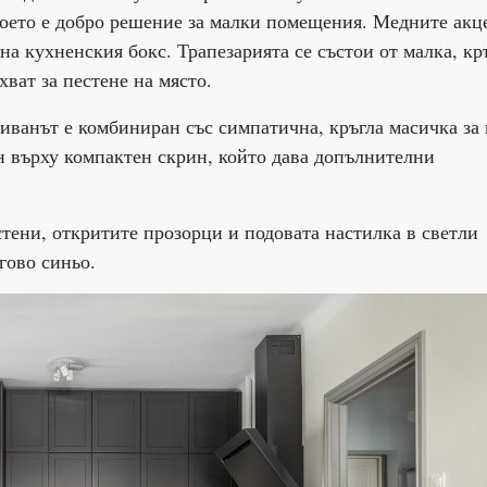
което е добро решение за малки помещения. Медните акц
а кухненския бокс. Трапезарията се състои от малка, кр
хват за пестене на място.
иванът е комбиниран със симпатична, кръгла масичка за
ен върху компактен скрин, който дава допълнителни
стени, откритите прозорци и подовата настилка в светли
гово синьо.