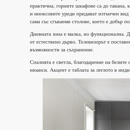
практична, горните шкафове са до тавана, 
и иноксовите уреди придават изтънчен вид н
сама със сгъваеми столове, което е добър по
Дневната зона е малка, но функционална. Д
от естествено дърво. Телевизорът е постав
възможности за съхранение.
Спалнята е светла, благодарение на белите 
нюанси. Акцент е таблата за леглото в инди