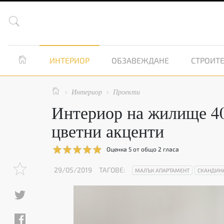


ИНТЕРИОР
ОБЗАВЕЖДАНЕ
СТРОИТЕ

Интериор
Проекти


Интериор на жилище 40 
цветни акценти
Оценка
5
от общо
2
гласа
29/05/2019
ТАГОВЕ:
МАЛЪК АПАРТАМЕНТ
СКАНДИН