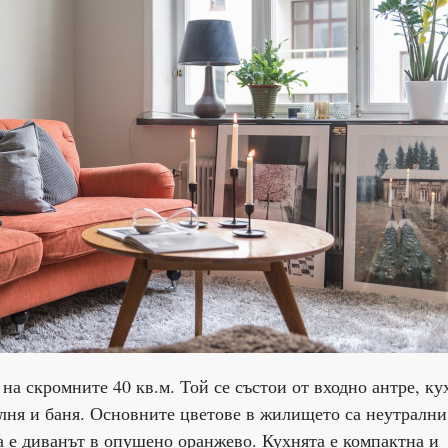
на скромните 40 кв.м. Той се състои от входно антре, ку
лня и баня. Основните цветове в жилището са неутрални
та е диванът в опушено оранжево. Кухнята е компактна и