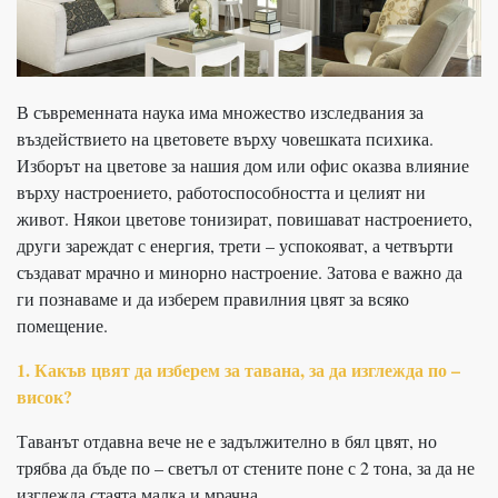
В съвременната наука има множество изследвания за
въздействието на цветовете върху човешката психика.
Изборът на цветове за нашия дом или офис оказва влияние
върху настроението, работоспособността и целият ни
живот. Някои цветове тонизират, повишават настроението,
други зареждат с енергия, трети – успокояват, а четвърти
създават мрачно и минорно настроение. Затова е важно да
ги познаваме и да изберем правилния цвят за всяко
помещение.
1. Какъв цвят да изберем за тавана, за да изглежда по –
висок?
Таванът отдавна вече не е задължително в бял цвят, но
трябва да бъде по – светъл от стените поне с 2 тона, за да не
изглежда стаята малка и мрачна.