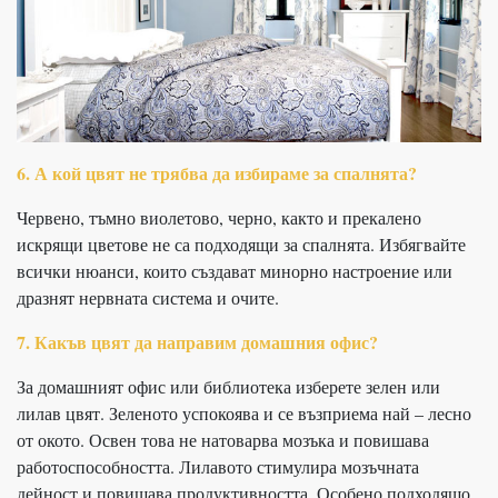
6. А кой цвят не трябва да избираме за спалнята?
Червено, тъмно виолетово, черно, както и прекалено
искрящи цветове не са подходящи за спалнята. Избягвайте
всички нюанси, които създават минорно настроение или
дразнят нервната система и очите.
7. Какъв цвят да направим домашния офис?
За домашният офис или библиотека изберете зелен или
лилав цвят. Зеленото успокоява и се възприема най – лесно
от окото. Освен това не натоварва мозъка и повишава
работоспособността. Лилавото стимулира мозъчната
дейност и повишава продуктивността. Особено подходящо