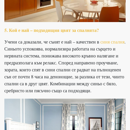
5. Кой е най – подходящия цвят за спалнята?
Учени са доказали, че сънят е най – качествен в
синя спалня
.
Синьото успокоява, нормализира работата на сърцето и
нервната система, понижава високото кръвно налягане и
предразполага към релакс. Според направено проучване,
хората, които спят в сини спални се радват на пълноценен
сън от почти 8 часа на денонощие, за разлика от тези, чиито
спални са в друг цвят. Комбинации между синьо с бяло,
сребристо или пясъчно също са подходящи.