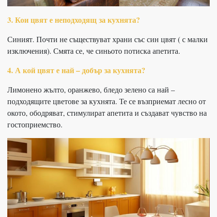
3. Кои цвят е неподходящ за кухнята?
Синият. Почти не съществуват храни със син цвят ( с малки
изключения). Смята се, че синьото потиска апетита.
4. А кой цвят е най – добър за кухнята?
Лимонено жълто, оранжево, бледо зелено са най –
подходящите цветове за кухнята. Те се възприемат лесно от
окото, ободряват, стимулират апетита и създават чувство на
гостоприемство.