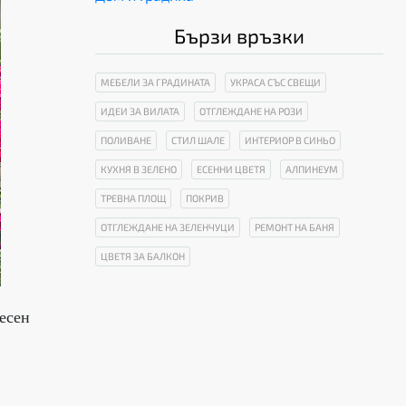
Бързи връзки
МЕБЕЛИ ЗА ГРАДИНАТА
УКРАСА СЪС СВЕЩИ
ИДЕИ ЗА ВИЛАТА
ОТГЛЕЖДАНЕ НА РОЗИ
ПОЛИВАНЕ
СТИЛ ШАЛЕ
ИНТЕРИОР В СИНЬО
КУХНЯ В ЗЕЛЕНО
ЕСЕННИ ЦВЕТЯ
АЛПИНЕУМ
ТРЕВНА ПЛОЩ
ПОКРИВ
ОТГЛЕЖДАНЕ НА ЗЕЛЕНЧУЦИ
РЕМОНТ НА БАНЯ
ЦВЕТЯ ЗА БАЛКОН
десен