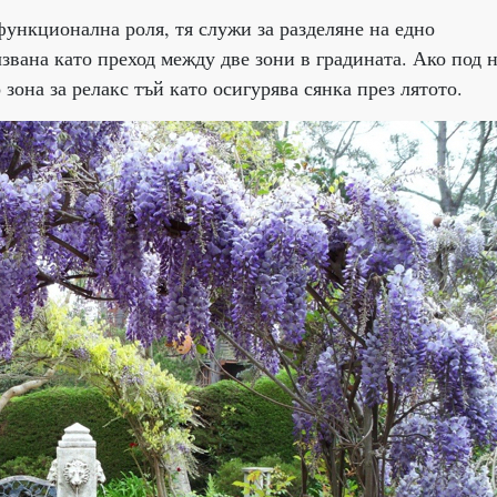
функционална роля, тя служи за разделяне на едно
звана като преход между две зони в градината. Ако под 
зона за релакс тъй като осигурява сянка през лятото.