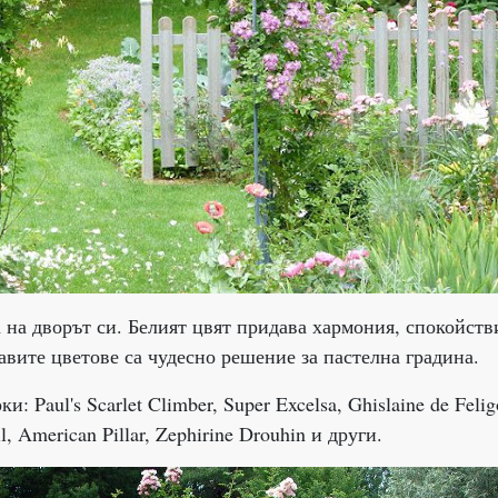
а на дворът си. Белият цвят придава хармония, спокойств
авите цветове са чудесно решение за пастелна градина.
: Paul's Scarlet Climber, Super Excelsa, Ghislaine de Felig
l, American Pillar, Zephirine Drouhin и други.