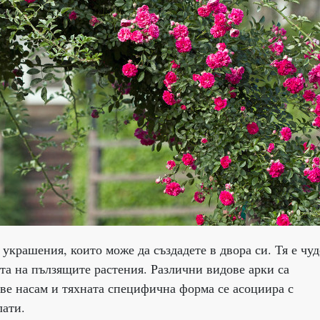
 украшения, които може да създадете в двора си. Тя е чу
ата на пълзящите растения. Различни видове арки са
ове насам и тяхната специфична форма се асоциира с
лати.