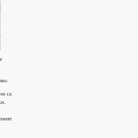
е
рво.
ни са
ки,
еният