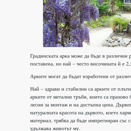
Градинската арка може да бъде в различни р
поставена, но най – често височината й е 2,
Арките могат да бъдат изработени от различ
Най – здрави и стабилни са арките от плътн
арките от метални тръби, които са прахово 
лесни за монтаж и на достъпна цена. Дърве
натуралната красота на дървото, което хар
материал, трябва да бъде импрегниран със 
удължава животът му.