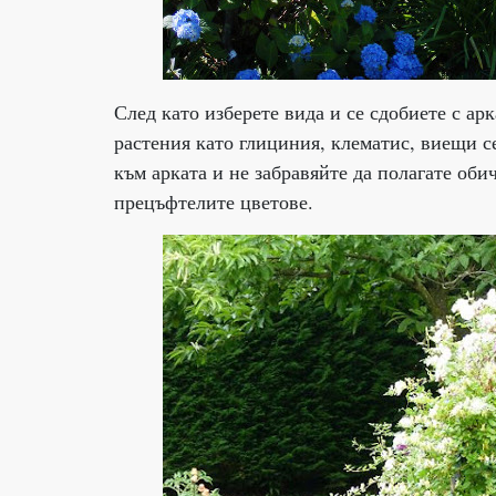
След като изберете вида и се сдобиете с ар
растения като глициния, клематис, виещи с
към арката и не забравяйте да полагате оби
прецъфтелите цветове.