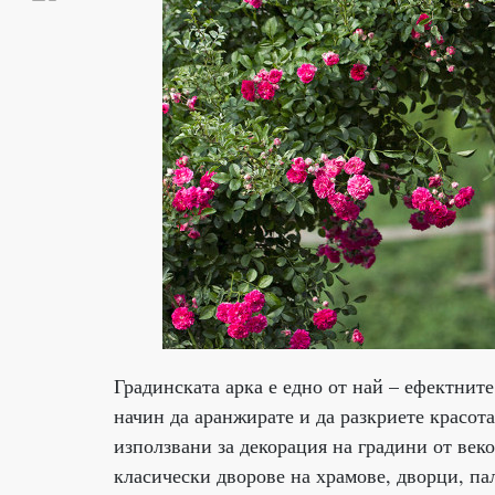
Градинската арка е едно от най – ефектните
начин да аранжирате и да разкриете красот
използвани за декорация на градини от век
класически дворове на храмове, дворци, па