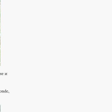
ие и
onde,