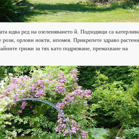
ката идва ред на озеленяването й. Подходящи са катерлив
е рози, орлови нокти, ипомея. Прикрепете здраво растен
чайните грижи за тях като подрязване, премахване на