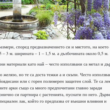
азмери, според предназначението си и мястото, на което 
5 – 3 м. ширината – 1 – 1,5 м. а дълбочината около 0,5 м.
ни материали като най – често използвани са метал и дъ
о желязо, но те са доста тежки а и скъпи. Често използва
боядисани или с горен полимерен защитен слой. Те са ле
ните арки също са много предпочитани главно заради
монично си партнира с растенията, пуснати по него. Дърв
специален лак, който го предпазва от външни влияния и