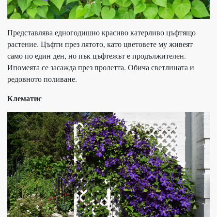
Представлява едногодишно красиво катерливо цъфтящо
растение. Цъфти през лятото, като цветовете му живеят
само по един ден, но пък цъфтежът е продължителен.
Ипомеята се засажда през пролетта. Обича светлината и
редовното поливане.
Клематис