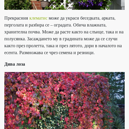
Прекрасния
клематис
може да украси беседката, арката,
перголата и разбира се – оградата. Обича влажната,
хранителна почва. Може да расте както на слънце, така и на
полусянка. Засаждането му в градината може да се случи
както през пролетта, така и през лятото, дори в началото на
есента. Размножава се чрез семена и резници.
Дива лоза