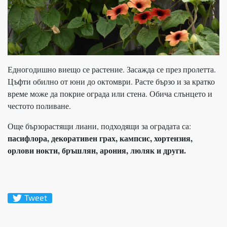
Едногодишно виещо се растение. Засажда се през пролетта.
Цъфти обилно от юни до октомври. Расте бързо и за кратко
време може да покрие ограда или стена. Обича слънцето и
честото поливане.
Още бързорастящи лиани, подходящи за оградата са:
пасифлора, декоративен грах, кампсис, хортензия,
орлови нокти, бръшлян, арония, люляк и други.
Tweet