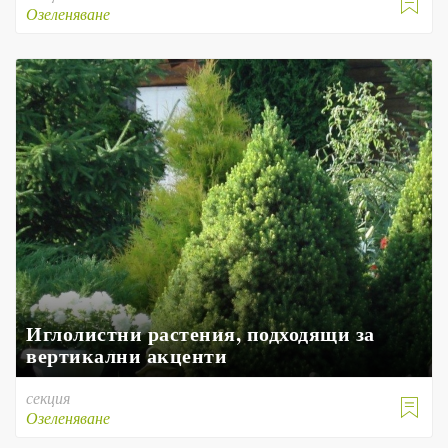

Озеленяване
Иглолистни растения, подходящи за
вертикални акценти
секция

Озеленяване