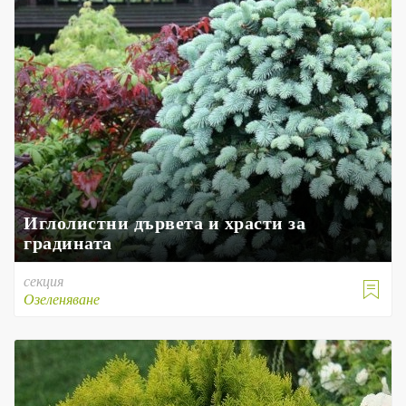
Иглолистни дървета и храсти за
градината
секция

Озеленяване