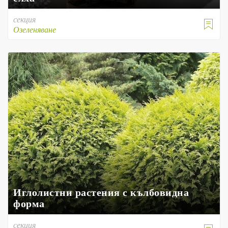
секция

Озеленяване
Иглолистни растения с кълбовидна
форма
секция