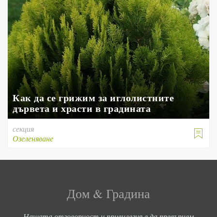
Как да се грижим за иглолистните
дървета и храсти в градината
секция

Озеленяване
Дом & Градина
Нашата отговорност и привилегия е да превърнем