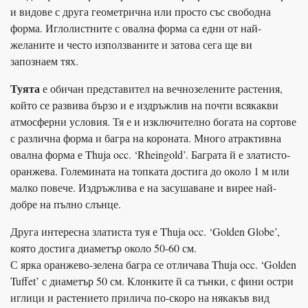
и видове с друга геометрична или просто със свободна
форма. Иглолистните с овална форма са едни от най-
желаните и често използваните и затова сега ще ви
запознаем тях.
Туята
е обичан представител на вечнозелените растения,
който се развива бързо и е издръжлив на почти всякакви
атмосферни условия. Тя е и изключително богата на сортове
с различна форма и багра на короната. Много атрактивна
овална форма е Thuja occ. ‘Rheingold’. Баграта й е златисто-
оранжева. Големината на топката достига до около 1 м или
малко повече. Издръжлива е на засушаване и вирее най-
добре на пълно слънце.
Друга интересна златиста туя е Thuja occ. ‘Golden Globe’,
която достига диаметър около 50-60 см.
С ярка оранжево-зелена багра се отличава Thuja occ. ‘Golden
Tuffet’ с диаметър 50 см. Клонките й са тънки, с фини остри
иглици и растението прилича по-скоро на някакъв вид