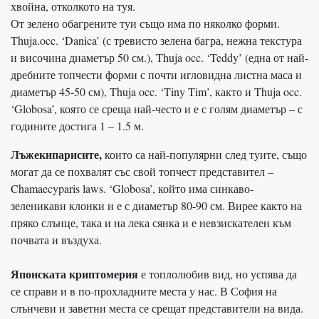
хвойна, отколкото на туя.
От зелено обагрените туи също има по няколко форми.
Thuja.occ. ‘Danica’ (с тревисто зелена багра, нежна текстура
и височина диаметър 50 см.), Thuja occ. ‘Teddy’ (една от най-
дребните топчести форми с почти игловидна листна маса и
диаметър 45-50 см), Thuja occ. ‘Tiny Tim’, както и Thuja occ.
‘Globosa’, която се среща най-често и е с голям диаметър – с
годините достига 1 – 1.5 м.
Лъжекипарисите,
които са най-популярни след туите, също
могат да се похвалят със свой топчест представител –
Chamaecyparis laws. ‘Globosa’, който има синкаво-
зеленикави клонки и е с диаметър 80-90 см. Вирее както на
пряко слънце, така и на лека сянка и е невзискателен към
почвата и въздуха.
Японската криптомерия
е топлолюбив вид, но успява да
се справи и в по-прохладните места у нас. В София на
слънчеви и заветни места се срещат представители на вида.