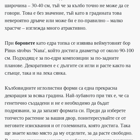
широчина – 30-40 см, тъй че за кълбо точно не може да се
говори. Това е без значение, тъй като в градината това
невероятно дръвче или може би е по-правилно – малко
храстче – изглежда много атрактивно.
боровете
При
като едра топка се изявява веймутовият бор
Pinus strobus ‘Nana’, който достига диаметър от около 90-100
см. Подходящ е за по-едри композиции за по-задните
планове. Декоративен е с дългите си игли и расте както на
слънце, така и на лека сянка.
Кълбовидните иглолистни форми са една прекрасна
декорация за всяка градина. Най-хубавото при тях е, че са
генетично създадени и не е необходимо да бъдат
подрязвани, за да запазят формата си. Преди да изберете
топчесто растение за вашия двор, поинтересувайте се от
неговите изисквания и от големината, която достига. Така
ще знаете колко място да му отделите, за да расте свободно.