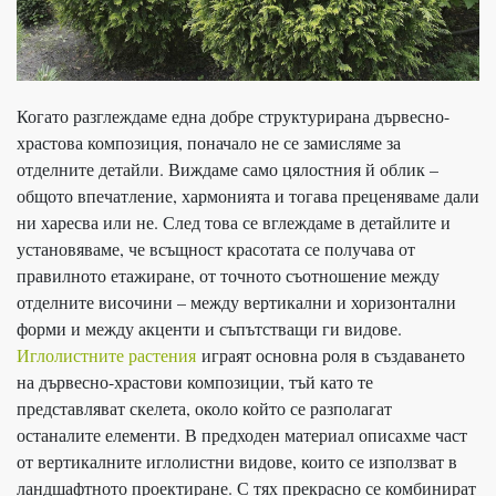
Когато разглеждаме една добре структурирана дървесно-
храстова композиция, поначало не се замисляме за
отделните детайли. Виждаме само цялостния й облик –
общото впечатление, хармонията и тогава преценяваме дали
ни харесва или не. След това се вглеждаме в детайлите и
установяваме, че всъщност красотата се получава от
правилното етажиране, от точното съотношение между
отделните височини – между вертикални и хоризонтални
форми и между акценти и съпътстващи ги видове.
Иглолистните растения
играят основна роля в създаването
на дървесно-храстови композиции, тъй като те
представляват скелета, около който се разполагат
останалите елементи. В предходен материал описахме част
от вертикалните иглолистни видове, които се използват в
ландшафтното проектиране. С тях прекрасно се комбинират