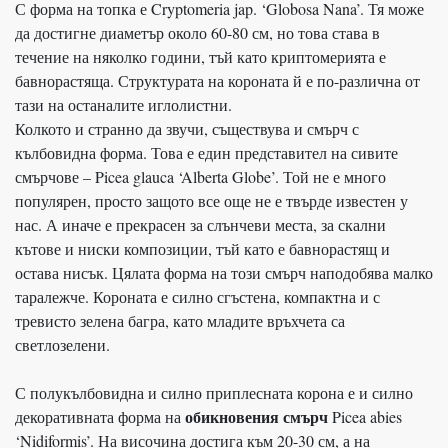
С форма на топка е Cryptomeria jap. ‘Globosa Nana’. Тя може
да достигне диаметър около 60-80 см, но това става в
течение на няколко години, тъй като криптомерията е
бавнорастяща. Структурата на короната й е по-различна от
тази на останалите иглолистни.
Колкото и странно да звучи, съществува и смърч с
кълбовидна форма. Това е един представител на сивите
смърчове – Picea glauca ‘Alberta Globe’. Той не е много
популярен, просто защото все още не е твърде известен у
нас. А иначе е прекрасен за слънчеви места, за скални
кътове и ниски композиции, тъй като е бавнорастящ и
остава нисък. Цялата форма на този смърч наподобява малко
таралежче. Короната е силно сгъстена, компактна и с
тревисто зелена багра, като младите връхчета са
светлозелени.
С полукълбовидна и силно приплесната корона е и силно
обикновения смърч
декоративната форма на
Picea abies
‘Nidiformis’. На височина достига към 20-30 см, а на