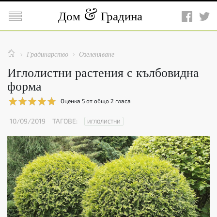

Дом
Градина

Градинарство
Озеленяване


Иглолистни растения с кълбовидна
форма
Оценка
5
от общо
2
гласа
10/09/2019
ТАГОВЕ:
ИГЛОЛИСТНИ