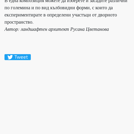
В една композиция можете да изберете и засадите различни
по големина и по вид кълбовидни форми, с които да
експериментирате в определени участъци от дворното
пространство.
Автор: ландшафтен архитект Русана Цветанова
Tweet