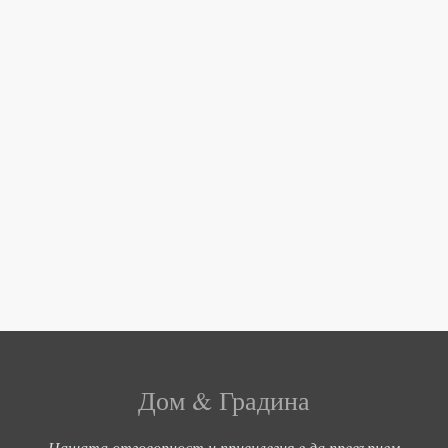
Дом & Градина
Нашата отговорност и привилегия е да превърнем